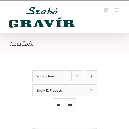
Kihagyás
Termékek
Sort by
Név
Show
12 Products