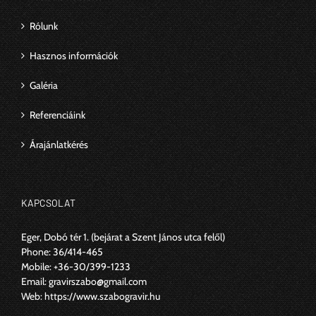
Rólunk
Hasznos információk
Galéria
Referenciáink
Árajánlatkérés
KAPCSOLAT
Eger, Dobó tér 1.
(bejárat a Szent János utca felől)
Phone:
36/414-465
Mobile:
+36-30/399-1233
Email:
gravirszabo@gmail.com
Web:
https://www.szabogravir.hu