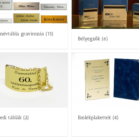
ónévtábla gravírozás
(15)
Bélyegzők
(6)
edi táblák
(2)
Emlékplakettek
(4)