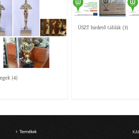
ÚSZT hirdető táblák
(3)
legek
(4)
Termékek
KA