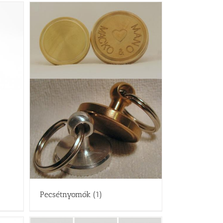
Pecsétnyomók
(1)