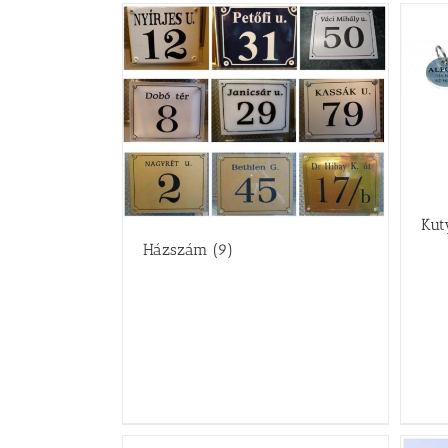
Kut
Házszám
(9)