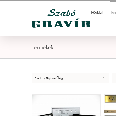
Kihagyás
Keresés...
Főoldal
Te
Termékek
Sort by
Népszerűség