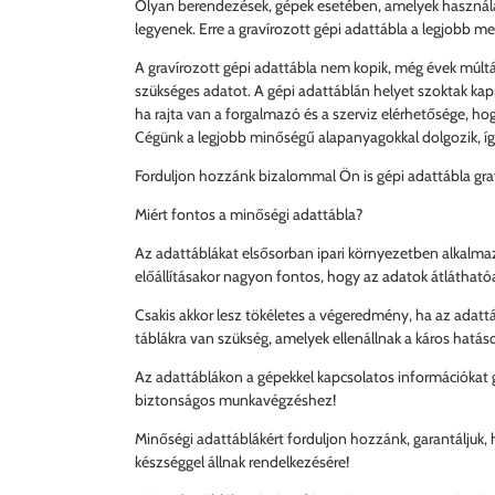
Olyan berendezések, gépek esetében, amelyek használat
legyenek. Erre a gravírozott gépi adattábla a legjobb m
A gravírozott gépi adattábla nem kopik, még évek múltán
szükséges adatot. A gépi adattáblán helyet szoktak kapn
ha rajta van a forgalmazó és a szerviz elérhetősége, h
Cégünk a legjobb minőségű alapanyagokkal dolgozik, í
Forduljon hozzánk bizalommal Ön is gépi adattábla grav
Miért fontos a minőségi adattábla?
Az adattáblákat elsősorban ipari környezetben alkalma
előállításakor nagyon fontos, hogy az adatok átlátható
Csakis akkor lesz tökéletes a végeredmény, ha az adatt
táblákra van szükség, amelyek ellenállnak a káros hatá
Az adattáblákon a gépekkel kapcsolatos információkat g
biztonságos munkavégzéshez!
Minőségi adattáblákért forduljon hozzánk, garantáljuk, h
készséggel állnak rendelkezésére!