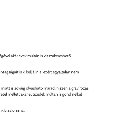
égével akár évek múltán is visszakereshető
agságait is ki kell állnia, ezért egyáltalán nem
e miatt is sokáig olvasható marad, hiszen a gravírozás
étel mellett akár évtizedek múltán is gond nélkül
zánk bizalommal!