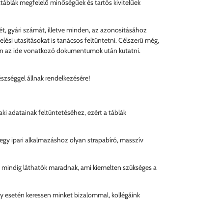
áblák megfelelő minőségűek és tartós kivitelűek
ét, gyári számát, illetve minden, az azonosításához
ési utasításokat is tanácsos feltüntetni. Célszerű még,
ljen az ide vonatkozó dokumentumok után kutatni.
szséggel állnak rendelkezésére!
i adatainak feltüntetéséhez, ezért a táblák
 egy ipari alkalmazáshoz olyan strapabíró, masszív
i, mindig láthatók maradnak, ami kiemelten szükséges a
ény esetén keressen minket bizalommal, kollégáink