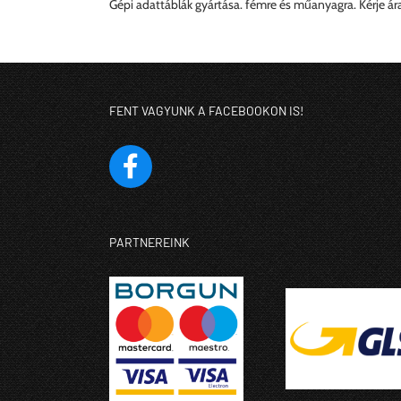
Gépi adattáblák gyártása. fémre és műanyagra. Kérje ára
FENT VAGYUNK A FACEBOOKON IS!
PARTNEREINK