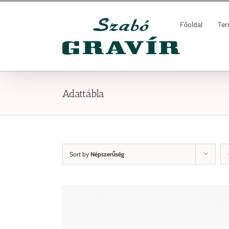
Kihagyás
Keresés...
Főoldal
Te
Adattábla
Sort by
Népszerűség