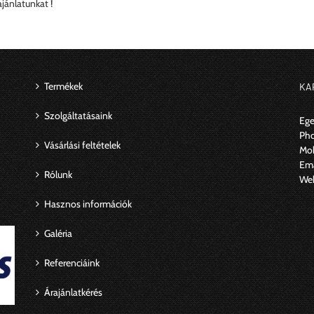
jánlatunkat !
Termékek
KA
Szolgáltatásaink
Ege
Ph
Vásárlási feltételek
Mob
Ema
Rólunk
We
Hasznos információk
Galéria
Referenciáink
Árajánlatkérés