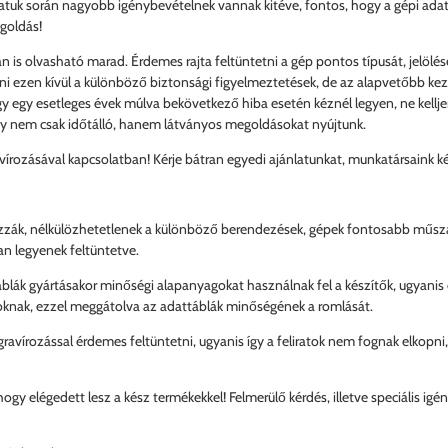
uk során nagyobb igénybevételnek vannak kitéve, fontos, hogy a gépi adatt
egoldás!
 is olvasható marad. Érdemes rajta feltüntetni a gép pontos típusát, jelölés
i ezen kívül a különböző biztonsági figyelmeztetések, de az alapvetőbb kezel
ogy egy esetleges évek múlva bekövetkező hiba esetén kéznél legyen, ne kel
gy nem csak időtálló, hanem látványos megoldásokat nyújtunk.
írozásával kapcsolatban! Kérje bátran egyedi ajánlatunkat, munkatársaink ké
zzák, nélkülözhetetlenek a különböző berendezések, gépek fontosabb műszak
an legyenek feltüntetve.
áblák gyártásakor minőségi alapanyagokat használnak fel a készítők, ugyanis
soknak, ezzel meggátolva az adattáblák minőségének a romlását.
ravírozással érdemes feltüntetni, ugyanis így a feliratok nem fognak elkopn
ogy elégedett lesz a kész termékekkel! Felmerülő kérdés, illetve speciális ig