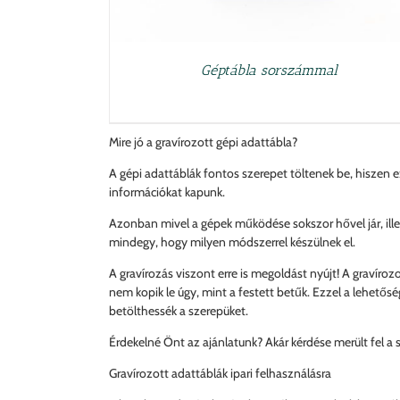
Géptábla sorszámmal
Mire jó a gravírozott gépi adattábla?
A gépi adattáblák fontos szerepet töltenek be, hiszen 
információkat kapunk.
Azonban mivel a gépek működése sokszor hővel jár, illetv
mindegy, hogy milyen módszerrel készülnek el.
A gravírozás viszont erre is megoldást nyújt! A gravíroz
nem kopik le úgy, mint a festett betűk. Ezzel a lehetősé
betölthessék a szerepüket.
Érdekelné Önt az ajánlatunk? Akár kérdése merült fel a 
Gravírozott adattáblák ipari felhasználásra