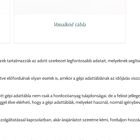
Vonalkód tábla
ezek tartalmazzák az adott szerkezet legfontosabb adatait, melyeknek segíts
e előfordulnak olyan esetek is, amikor a gépi adattáblának az időjárás viszont
ott gépi adattábla nem csak a hordozóanyag tulajdonságai, de a felirat jelleg
ggel élve elérheti, hogy a gépi adattáblák, melyeket használ, normál igénybev
szolgáltatással kapcsolatban, akár árajánlatot szeretne kérni, forduljon hoz