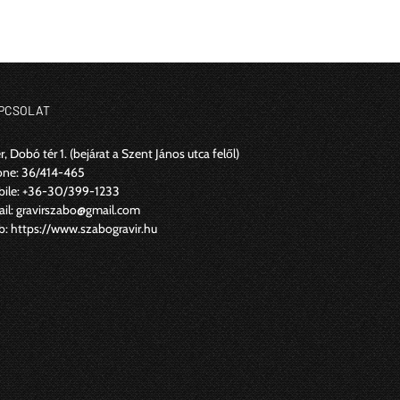
PCSOLAT
r, Dobó tér 1.
(bejárat a Szent János utca felől)
one:
36/414-465
ile:
+36-30/399-1233
il:
gravirszabo@gmail.com
b:
https://www.szabogravir.hu