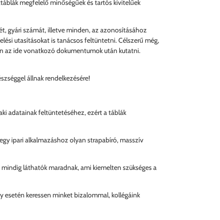
áblák megfelelő minőségűek és tartós kivitelűek
ét, gyári számát, illetve minden, az azonosításához
ési utasításokat is tanácsos feltüntetni. Célszerű még,
ljen az ide vonatkozó dokumentumok után kutatni.
szséggel állnak rendelkezésére!
i adatainak feltüntetéséhez, ezért a táblák
 egy ipari alkalmazáshoz olyan strapabíró, masszív
i, mindig láthatók maradnak, ami kiemelten szükséges a
ény esetén keressen minket bizalommal, kollégáink