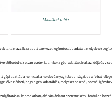
Vonalkód tábla
ezek tartalmazzák az adott szerkezet legfontosabb adatait, melyeknek segíts
e előfordulnak olyan esetek is, amikor a gépi adattáblának az időjárás viszont
ott gépi adattábla nem csak a hordozóanyag tulajdonságai, de a felirat jelleg
ggel élve elérheti, hogy a gépi adattáblák, melyeket használ, normál igénybev
szolgáltatással kapcsolatban, akár árajánlatot szeretne kérni, forduljon hoz