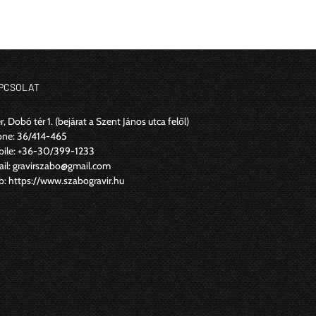
PCSOLAT
r, Dobó tér 1.
(bejárat a Szent János utca felől)
one:
36/414-465
ile:
+36-30/399-1233
il:
gravirszabo@gmail.com
b:
https://www.szabogravir.hu