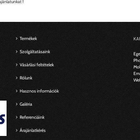
jánlatunkat !
Termékek
KA
Szolgáltatásaink
Ege
Ph
Vásárlási feltételek
Mob
Ema
Rólunk
We
Hasznos információk
Galéria
Referenciáink
Árajánlatkérés