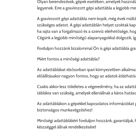
Olyan berendezések, gépek esetében, amelyek használat
legyenek. Erre a gravírozott gépi adattábla a legjobb m
A gravírozott gépi adattábla nem kopik, még évek múltán
szükséges adatot. A gépi adattáblán helyet szoktak kapn
ha rajta van a forgalmazó és a szerviz elérhetősége, h
Cégünk a legjobb minőségű alapanyagokkal dolgozik, í
Forduljon hozzánk bizalommal Ön is gépi adattábla grav
Miért fontos a minőségi adattábla?
Az adattáblákat elsősorban ipari környezetben alkalma
előállításakor nagyon fontos, hogy az adatok átlátható
Csakis akkor lesz tökéletes a végeredmény, ha az adatt
táblákra van szükség, amelyek ellenállnak a káros hatá
Az adattáblákon a gépekkel kapcsolatos információkat g
biztonságos munkavégzéshez!
Minőségi adattáblákért forduljon hozzánk, garantáljuk, h
készséggel állnak rendelkezésére!