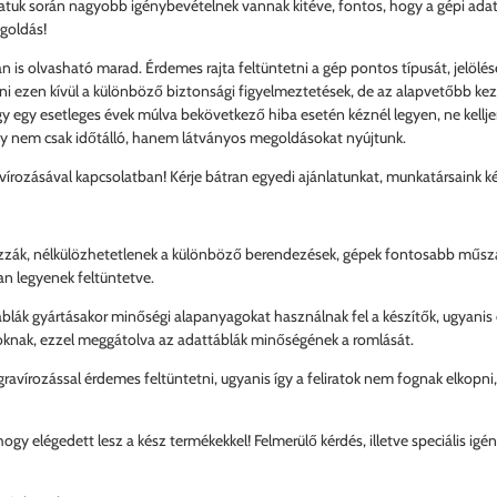
uk során nagyobb igénybevételnek vannak kitéve, fontos, hogy a gépi adatt
egoldás!
 is olvasható marad. Érdemes rajta feltüntetni a gép pontos típusát, jelölés
i ezen kívül a különböző biztonsági figyelmeztetések, de az alapvetőbb kezel
ogy egy esetleges évek múlva bekövetkező hiba esetén kéznél legyen, ne kel
gy nem csak időtálló, hanem látványos megoldásokat nyújtunk.
írozásával kapcsolatban! Kérje bátran egyedi ajánlatunkat, munkatársaink ké
zzák, nélkülözhetetlenek a különböző berendezések, gépek fontosabb műszak
an legyenek feltüntetve.
áblák gyártásakor minőségi alapanyagokat használnak fel a készítők, ugyanis
soknak, ezzel meggátolva az adattáblák minőségének a romlását.
ravírozással érdemes feltüntetni, ugyanis így a feliratok nem fognak elkopn
ogy elégedett lesz a kész termékekkel! Felmerülő kérdés, illetve speciális ig