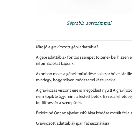
Géptábla sorszámmal
Mire jó a gravírozott gépi adattábla?
A gépi adattáblák fontos szerepet töltenek be, hiszen 
információkat kapunk.
Azonban mivel a gépek működése sokszor hővel jár, illetv
mindegy, hogy milyen módszerrel készülnek el.
A gravírozás viszont erre is megoldást nyújt! A gravíroz
nem kopik le úgy, mint a festett betűk. Ezzel a lehetősé
betölthessék a szerepüket.
Érdekelné Önt az ajánlatunk? Akár kérdése merült fel a 
Gravírozott adattáblák ipari felhasználásra