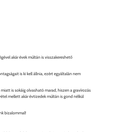
égével akár évek múltán is visszakereshető
agságait is ki kell állnia, ezért egyáltalán nem
e miatt is sokáig olvasható marad, hiszen a gravírozás
étel mellett akár évtizedek múltán is gond nélkül
zánk bizalommal!