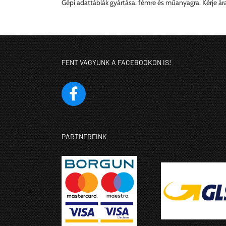
Gépi adattáblák gyártása. fémre és műanyagra. Kérje ára
FENT VAGYUNK A FACEBOOKON IS!
PARTNEREINK