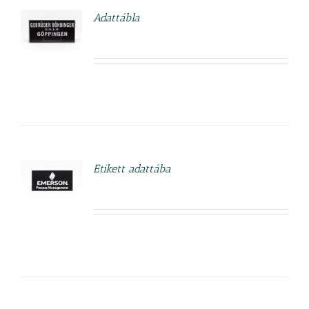
Adattábla
ETEK
Etikett adattába
ETEK