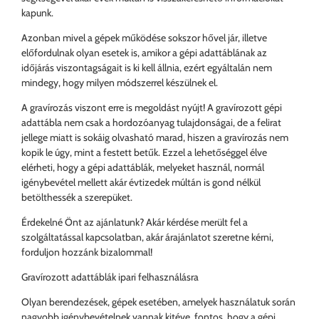
kapunk.
Azonban mivel a gépek működése sokszor hővel jár, illetve
előfordulnak olyan esetek is, amikor a gépi adattáblának az
időjárás viszontagságait is ki kell állnia, ezért egyáltalán nem
mindegy, hogy milyen módszerrel készülnek el.
A gravírozás viszont erre is megoldást nyújt! A gravírozott gépi
adattábla nem csak a hordozóanyag tulajdonságai, de a felirat
jellege miatt is sokáig olvasható marad, hiszen a gravírozás nem
kopik le úgy, mint a festett betűk. Ezzel a lehetőséggel élve
elérheti, hogy a gépi adattáblák, melyeket használ, normál
igénybevétel mellett akár évtizedek múltán is gond nélkül
betölthessék a szerepüket.
Érdekelné Önt az ajánlatunk? Akár kérdése merült fel a
szolgáltatással kapcsolatban, akár árajánlatot szeretne kérni,
forduljon hozzánk bizalommal!
Gravírozott adattáblák ipari felhasználásra
Olyan berendezések, gépek esetében, amelyek használatuk során
nagyobb igénybevételnek vannak kitéve, fontos, hogy a gépi