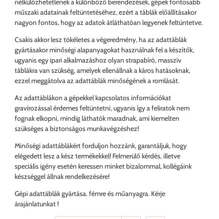
nélkülözhetetlenek a különböző berendezések, gépek fontosabb
műszaki adatainak feltüntetéséhez, ezért a táblák előállításakor
nagyon fontos, hogy az adatok átláthatóan legyenek feltüntetve.
Csakis akkor lesz tökéletes a végeredmény, ha az adattáblák
gyártásakor minőségi alapanyagokat használnak fel a készítők,
ugyanis egy ipari alkalmazáshoz olyan strapabíró, masszív
táblákra van szükség, amelyek ellenállnak a káros hatásoknak,
ezzel meggátolva az adattáblák minőségének a romlását.
Az adattáblákon a gépekkel kapcsolatos információkat
gravírozással érdemes feltüntetni, ugyanis így a feliratok nem
fognak elkopni, mindig láthatók maradnak, ami kiemelten
szükséges a biztonságos munkavégzéshez!
Minőségi adattáblákért forduljon hozzánk, garantáljuk, hogy
elégedett lesz a kész termékekkel! Felmerülő kérdés, illetve
speciális igény esetén keressen minket bizalommal, kollégáink
készséggel állnak rendelkezésére!
Gépi adattáblák gyártása. fémre és műanyagra. Kérje
árajánlatunkat !