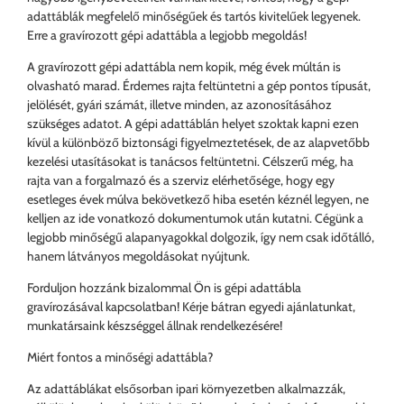
adattáblák megfelelő minőségűek és tartós kivitelűek legyenek.
Erre a gravírozott gépi adattábla a legjobb megoldás!
A gravírozott gépi adattábla nem kopik, még évek múltán is
olvasható marad. Érdemes rajta feltüntetni a gép pontos típusát,
jelölését, gyári számát, illetve minden, az azonosításához
szükséges adatot. A gépi adattáblán helyet szoktak kapni ezen
kívül a különböző biztonsági figyelmeztetések, de az alapvetőbb
kezelési utasításokat is tanácsos feltüntetni. Célszerű még, ha
rajta van a forgalmazó és a szerviz elérhetősége, hogy egy
esetleges évek múlva bekövetkező hiba esetén kéznél legyen, ne
kelljen az ide vonatkozó dokumentumok után kutatni. Cégünk a
legjobb minőségű alapanyagokkal dolgozik, így nem csak időtálló,
hanem látványos megoldásokat nyújtunk.
Forduljon hozzánk bizalommal Ön is gépi adattábla
gravírozásával kapcsolatban! Kérje bátran egyedi ajánlatunkat,
munkatársaink készséggel állnak rendelkezésére!
Miért fontos a minőségi adattábla?
Az adattáblákat elsősorban ipari környezetben alkalmazzák,