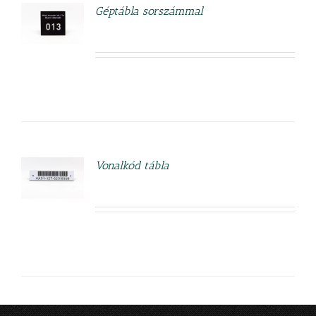
Géptábla sorszámmal
ETEK
Vonalkód tábla
ETEK