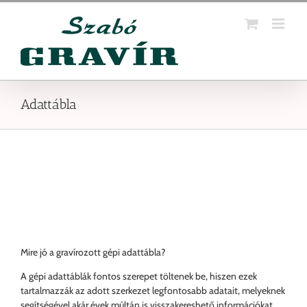
Kihagyás
Adattábla
Mire jó a gravírozott gépi adattábla?
A gépi adattáblák fontos szerepet töltenek be, hiszen ezek
tartalmazzák az adott szerkezet legfontosabb adatait, melyeknek
segítségével akár évek múltán is visszakereshető információkat