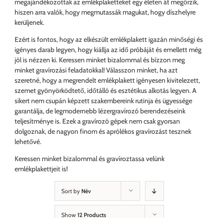
megajándékozottak az emlékplaketteket egy életen át megőrzik,
hiszen arra valók, hogy megmutassák magukat, hogy díszhelyre
kerüljenek.
Ezért is fontos, hogy az elkészült emlékplakett igazán minőségi és
igényes darab legyen, hogy kiállja az idő próbáját és emellett még
jól is nézzen ki. Keressen minket bizalommal és bízzon meg
minket gravírozási feladatokkal! Válasszon minket, ha azt
szeretné, hogy a megrendelt emlékplakett igényesen kivitelezett,
szemet gyönyörködtető, időtálló és esztétikus alkotás legyen. A
sikert nem csupán képzett szakembereink rutinja és ügyessége
garantálja, de legmodernebb lézergravírozó berendezéseink
teljesítménye is. Ezek a gravírozó gépek nem csak gyorsan
dolgoznak, de nagyon finom és aprólékos gravírozást tesznek
lehetővé.
Keressen minket bizalommal és gravíroztassa velünk
emlékplakettjeit is!
Sort by
Név
Show
12 Products