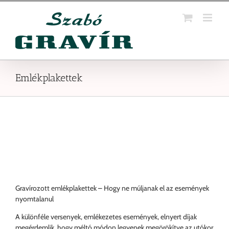
Kihagyás
Emlékplakettek
Gravírozott emlékplakettek – Hogy ne múljanak el az események
nyomtalanul
A különféle versenyek, emlékezetes események, elnyert díjak
megérdemlik, hogy méltó módon legyenek megörökítve az utókor