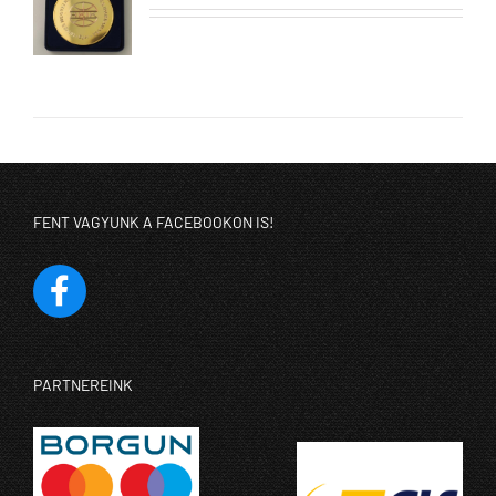
ETEK
FENT VAGYUNK A FACEBOOKON IS!
PARTNEREINK