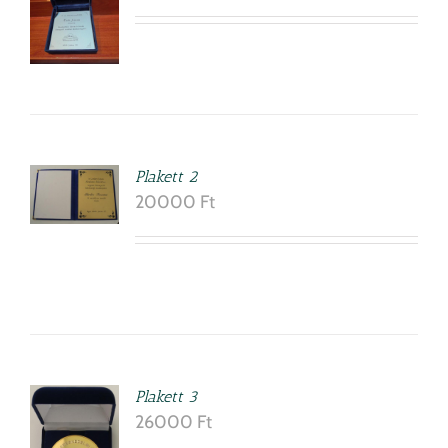
ETEK
RBA
Plakett 2
EM
20000
Ft
ETEK
Plakett 3
RBA
26000
Ft
EM