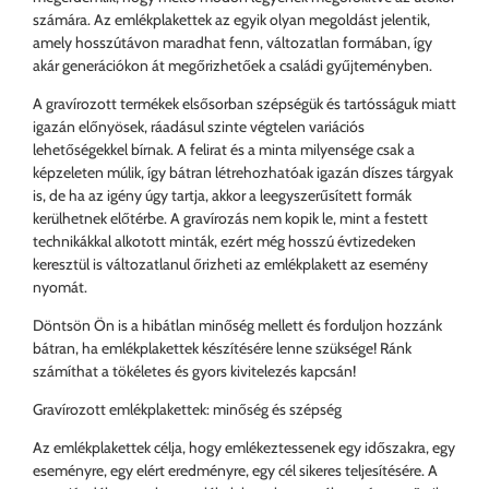
számára. Az emlékplakettek az egyik olyan megoldást jelentik,
amely hosszútávon maradhat fenn, változatlan formában, így
akár generációkon át megőrizhetőek a családi gyűjteményben.
A gravírozott termékek elsősorban szépségük és tartósságuk miatt
igazán előnyösek, ráadásul szinte végtelen variációs
lehetőségekkel bírnak. A felirat és a minta milyensége csak a
képzeleten múlik, így bátran létrehozhatóak igazán díszes tárgyak
is, de ha az igény úgy tartja, akkor a leegyszerűsített formák
kerülhetnek előtérbe. A gravírozás nem kopik le, mint a festett
technikákkal alkotott minták, ezért még hosszú évtizedeken
keresztül is változatlanul őrizheti az emlékplakett az esemény
nyomát.
Döntsön Ön is a hibátlan minőség mellett és forduljon hozzánk
bátran, ha emlékplakettek készítésére lenne szüksége! Ránk
számíthat a tökéletes és gyors kivitelezés kapcsán!
Gravírozott emlékplakettek: minőség és szépség
Az emlékplakettek célja, hogy emlékeztessenek egy időszakra, egy
eseményre, egy elért eredményre, egy cél sikeres teljesítésére. A