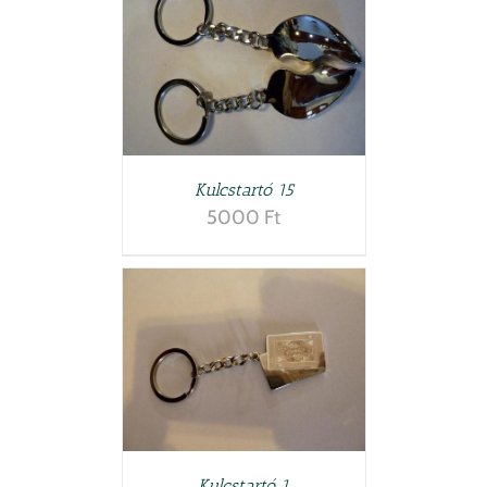
LETEK
Kulcstartó 15
5000
Ft
LETEK
Kulcstartó 1