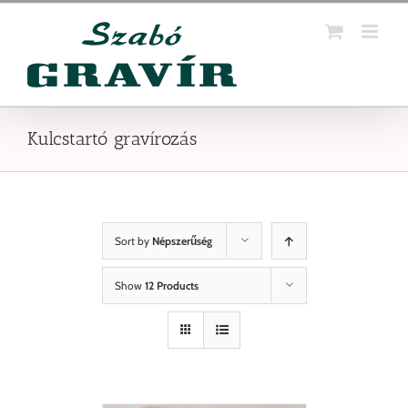
Kihagyás
Kulcstartó gravírozás
Sort by
Népszerűség
Show
12 Products