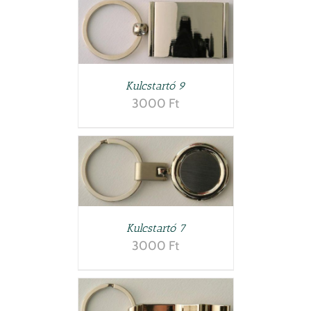
LETEK
Kulcstartó 9
3000
Ft
LETEK
Kulcstartó 7
3000
Ft