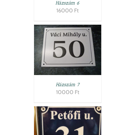
Házszám 6
16000
Ft
TESZEM
/
LETEK
Házszám 7
10000
Ft
TESZEM
/