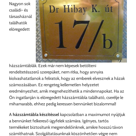
Nagyon sok
családi- és
társasháznál
találhatók
elöregedett
házszámtáblák. Ezek már nem képesek betölteni
rendeltetésszerű szerepüket, nem ritka, hogy annyira
kiolvashatatlanok a feliratok, hogy az emberek elvesznek a házak
számozásában. Ez rengeteg kellemetlen helyzetet
eredményezhet, amik megnehezíthetik a mindennapokat. Ha az
Ön ingatlanján is elöregedett házszámtábla található, cserélje le
mihamarabb, ehhez pedig keressen bennünket bizalommal!
A
házszámtábla készítéssel
kapcsolatban a maximumot nyújtjuk
a bennünket felkereső ügyfelek számára. Igényes, tartós
termékeket biztosítunk megrendelőinknek, amikre hosszú távon
számíthatnak. Szolgáltatásunknak köszönhetően végre nem