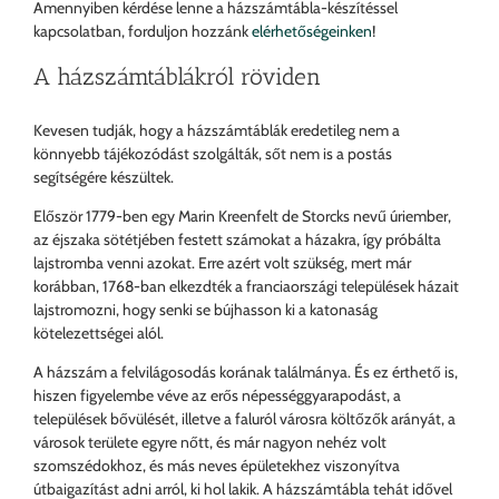
Amennyiben kérdése lenne a házszámtábla-készítéssel
kapcsolatban, forduljon hozzánk
elérhetőségeinken
!
A házszámtáblákról röviden
Kevesen tudják, hogy a házszámtáblák eredetileg nem a
könnyebb tájékozódást szolgálták, sőt nem is a postás
segítségére készültek.
Először 1779-ben egy Marin Kreenfelt de Storcks nevű úriember,
az éjszaka sötétjében festett számokat a házakra, így próbálta
lajstromba venni azokat. Erre azért volt szükség, mert már
korábban, 1768-ban elkezdték a franciaországi települések házait
lajstromozni, hogy senki se bújhasson ki a katonaság
kötelezettségei alól.
A házszám a felvilágosodás korának találmánya. És ez érthető is,
hiszen figyelembe véve az erős népességgyarapodást, a
települések bővülését, illetve a faluról városra költőzők arányát, a
városok területe egyre nőtt, és már nagyon nehéz volt
szomszédokhoz, és más neves épületekhez viszonyítva
útbaigazítást adni arról, ki hol lakik. A házszámtábla tehát idővel