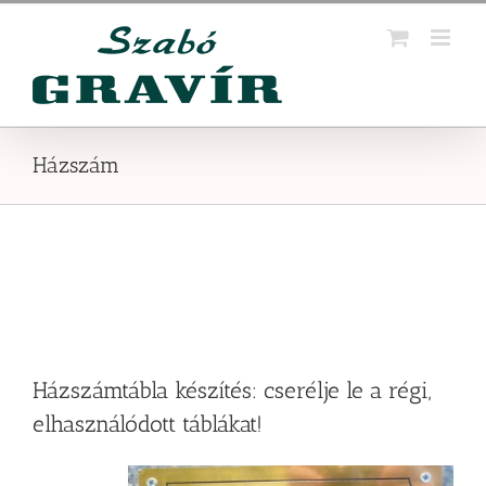
Kihagyás
Házszám
Házszámtábla készítés: cserélje le a régi,
elhasználódott táblákat!