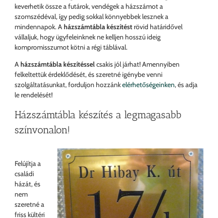
keverhetik össze a futárok, vendégek a házszámot a
szomszédéval, így pedig sokkal könnyebbek lesznek a
mindennapok. A
házszámtábla készítést
rövid határidővel
vállaljuk, hogy ügyfeleinknek ne kelljen hosszú ideig
kompromisszumot kötni a régi táblával.
A
házszámtábla készítéssel
csakis jól járhat! Amennyiben
felkeltettük érdeklődését, és szeretné igénybe venni
szolgáltatásunkat, forduljon hozzánk
elérhetőségeinken
, és adja
le rendelését!
Házszámtábla készítés a legmagasabb
színvonalon!
Felújítja a
családi
házát, és
nem
szeretné a
friss kültéri