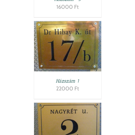
16000
Ft
TESZEM
/
LETEK
Házszám 1
22000
Ft
TESZEM
/
LETEK