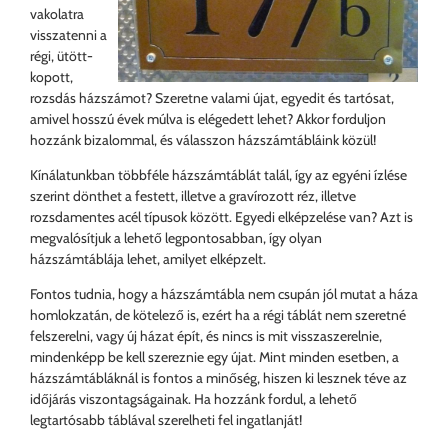
vakolatra
visszatenni a
régi, ütött-
kopott,
rozsdás házszámot? Szeretne valami újat, egyedit és tartósat,
amivel hosszú évek múlva is elégedett lehet? Akkor forduljon
hozzánk bizalommal, és válasszon házszámtábláink közül!
Kínálatunkban többféle házszámtáblát talál, így az egyéni ízlése
szerint dönthet a festett, illetve a gravírozott réz, illetve
rozsdamentes acél típusok között. Egyedi elképzelése van? Azt is
megvalósítjuk a lehető legpontosabban, így olyan
házszámtáblája lehet, amilyet elképzelt.
Fontos tudnia, hogy a házszámtábla nem csupán jól mutat a háza
homlokzatán, de kötelező is, ezért ha a régi táblát nem szeretné
felszerelni, vagy új házat épít, és nincs is mit visszaszerelnie,
mindenképp be kell szereznie egy újat. Mint minden esetben, a
házszámtábláknál is fontos a minőség, hiszen ki lesznek téve az
időjárás viszontagságainak. Ha hozzánk fordul, a lehető
legtartósabb táblával szerelheti fel ingatlanját!