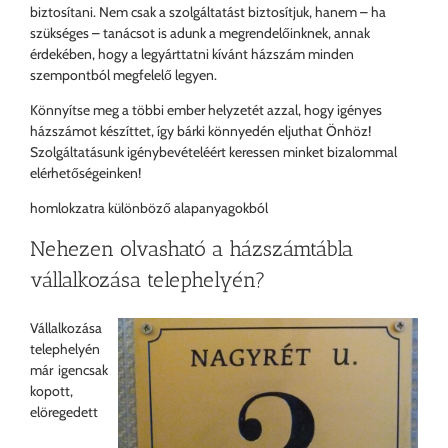
biztosítani. Nem csak a szolgáltatást biztosítjuk, hanem – ha
szükséges – tanácsot is adunk a megrendelőinknek, annak
érdekében, hogy a legyárttatni kívánt házszám minden
szempontból megfelelő legyen.
Könnyítse meg a többi ember helyzetét azzal, hogy igényes
házszámot készíttet, így bárki könnyedén eljuthat Önhöz!
Szolgáltatásunk igénybevételéért keressen minket bizalommal
elérhetőségeinken!
homlokzatra különböző alapanyagokból
Nehezen olvasható a házszámtábla
vállalkozása telephelyén?
Vállalkozása
telephelyén
már igencsak
kopott,
elöregedett