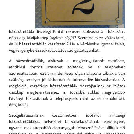
házszámtábla
díszeleg? Emiatt nehezen kiolvasható a házszám,
néha alig találják meg ügyfelei cégét? Szeretne ezen változtatni,
és új
házszámtáblát
készíttetni? Ha a kérdésekre igennel felelt,
vegye igénybe ezzel kapcsolatos szolgáltatásunkat!
A
házszámtáblák
, akárcsak a magáningatlanok esetében,
rendkívül fontos szerepet töltenek be a telephelyek
azonosításában, ezért mindenképp olyan állapotú táblákra van
szükség, amelyek jól láthatóak és könnyedén kiolvashatóak. A
megfelelő, esztétikus
házszámtáblák
hozzájárulnak az ízléses
összkép megteremtéséhez is, továbbá sokkal megnyerőbb
látványt biztosítanak a telephelynek, mint az elhasználódott,
öreg táblák.
Szolgáltatásunknak köszönhetően időtálló, minőségi
házszámtáblákat
helyezhet ki vállalkozásának telephelyére,
ugyanis csak strapabíró alapanyagok felhasználásával állítjuk elő