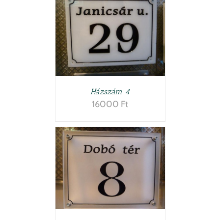
TESZEM
/
LETEK
Házszám 4
16000
Ft
TESZEM
/
LETEK