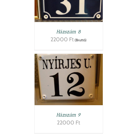
LETEK
Házszám 8
22000
Ft
(Bruttó)
TESZEM
/
LETEK
Házszám 9
22000
Ft