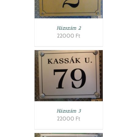
Házszám 2
22000
Ft
TESZEM
/
LETEK
Házszám 3
22000
Ft