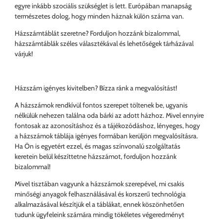
egyre inkább szociális szükséglet is lett. Európában manapság
természetes dolog, hogy minden háznak külön száma van.
Házszámtáblát szeretne? Forduljon hozzánk bizalommal,
házszámtáblák széles választékával és lehetőségek tárházával
várjuk!
Házszám igényes kivitelben? Bízza ránk a megvalósítást!
A házszámok rendkívül fontos szerepet töltenek be, ugyanis
nélkülük nehezen találna oda bárki az adott házhoz. Mivel ennyire
fontosak az azonosításhoz és a tájékozódáshoz, lényeges, hogy
a házszámok táblája igényes formában kerüljön megvalósításra.
Ha Ön is egyetért ezzel, és magas színvonalú szolgáltatás
keretein belül készíttetne házszámot, forduljon hozzánk
bizalommal!
Mivel tisztában vagyunk a házszámok szerepével, mi csakis
minőségi anyagok felhasználásával és korszerű technológia
alkalmazásával készítjük el a táblákat, ennek köszönhetően
tudunk ügyfeleink számára mindig tökéletes végeredményt