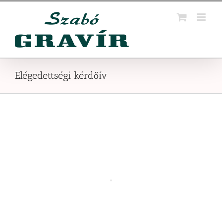
Kihagyás
Elégedettségi kérdőív