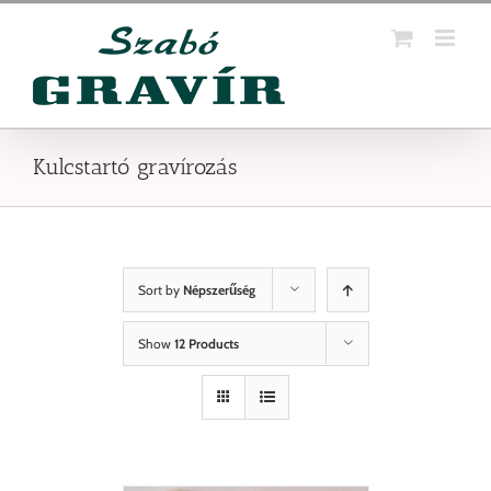
Kihagyás
Kulcstartó gravírozás
Sort by
Népszerűség
Show
12 Products