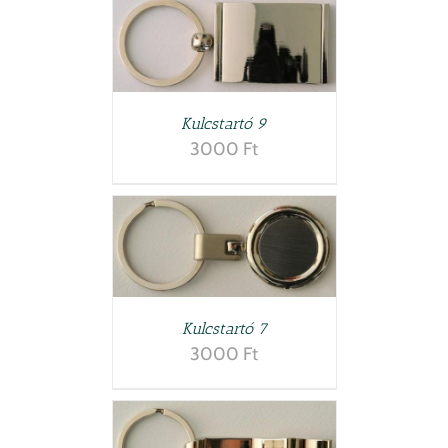
LETEK
Kulcstartó 9
3000
Ft
LETEK
Kulcstartó 7
3000
Ft