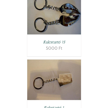
LETEK
Kulcstartó 15
5000
Ft
LETEK
Kulcstartó 1