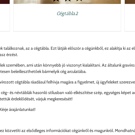
Cégtábla2
ek találkoznak, az a cégtábla. Ezt látják először a cégünkből, ez alakítja ki 
ssz érzést.
elek szemében, ami után könnyebb jó viszonyt kialakítani. Az általunk gravíro
etesen beleilleszthetőek bármelyik cég arculatába.
írozott cégtábla ráadásul felhívja magára a figyelmet, új ügyfeleket szerezve
 cég- és névtáblák hasonló stílusban való elkészítése szép, egységes képet a
ltettük érdeklődését, várjuk megkeresését!
Kérje árajánlatunkat!
l ez közvetíti az elsődleges információkat cégünkről és magunkról. Mondhatná