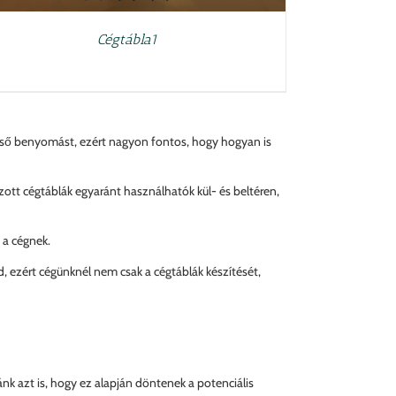
Cégtábla1
az első benyomást, ezért nagyon fontos, hogy hogyan is
zott cégtáblák egyaránt használhatók kül- és beltéren,
 a cégnek.
d, ezért cégünknél nem csak a cégtáblák készítését,
nk azt is, hogy ez alapján döntenek a potenciális