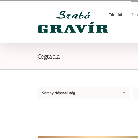
Kihagyás
Keresés...
Főoldal
Te
Cégtábla
Sort by
Népszerűség