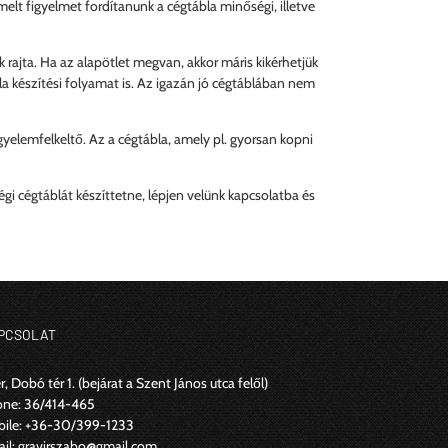
elt figyelmet fordítanunk a cégtábla minőségi, illetve
 rajta. Ha az alapötlet megvan, akkor máris kikérhetjük
a készítési folyamat is. Az igazán jó cégtáblában nem
yelemfelkeltő. Az a cégtábla, amely pl. gyorsan kopni
gi cégtáblát készíttetne, lépjen velünk kapcsolatba és
PCSOLAT
r, Dobó tér 1.
(bejárat a Szent János utca felől)
one:
36/414-465
ile:
+36-30/399-1233
il:
gravirszabo@gmail.com