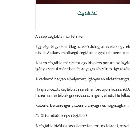
Cégtábla3
A szép cégtábla már fél siker
Egy cégnél gyakorlatilag az első dolog, amivel az ügyfel
néz ki. A silány minőségű cégtábla joggal kelt bennük ro
A szép cégtábla már jelent egy kis piros pontot az ügyf
igény szerinti méretben és anyagra készülnek, így tökél
A kedvező helyen elhelyezett, igényesen elkészített grav
Ha gravírozott cégtáblát szeretne, forduljon hozzánk! A
hanem a névtáblák gravírozását is igényelheti. Ha felke
Kültérre, beltérre igény szerinti anyagra és nagyságban. 
Mitől is működik egy cégtábla?
A cégtábla kiválasztása kiemelten fontos feladat, mive