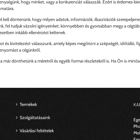
enységünk, hogy minket, vagy a konkurenciát válasszák. Ezért is érdemes kiem
yamatára.
 kell döntenünk, hogy milyen adatok, információk, illusztrációk szerepeljenek
k, fel tudjuk vázolni igényeinket, könnyebben és gyorsabban megy a cégtábl
esetben inkább ellenérzést keltenek.
és kivitelezést válasszunk, amely képes megőrizni a szépségét, időtálló, fig
benyomást a cégünkről.
 már dönthetünk a méretről és egyéb formai részletekről is. Ha Ön is minősé
Termékek
KA
Szolgáltatásaink
Ege
Ph
Vásárlási feltételek
Mob
Ema