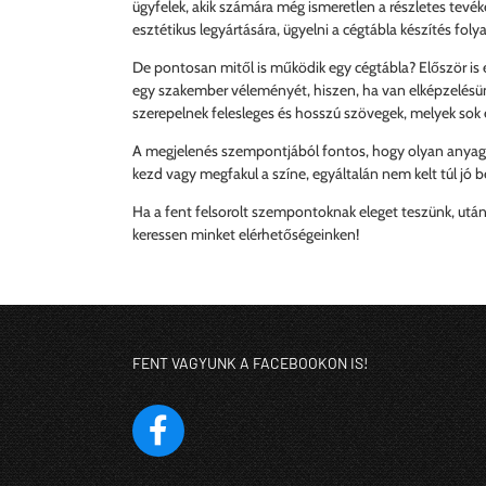
ügyfelek, akik számára még ismeretlen a részletes tevék
esztétikus legyártására, ügyelni a cégtábla készítés fol
De pontosan mitől is működik egy cégtábla? Először is el
egy szakember véleményét, hiszen, ha van elképzelésün
szerepelnek felesleges és hosszú szövegek, melyek sok 
A megjelenés szempontjából fontos, hogy olyan anyagot 
kezd vagy megfakul a színe, egyáltalán nem kelt túl jó 
Ha a fent felsorolt szempontoknak eleget teszünk, utána
keressen minket elérhetőségeinken!
FENT VAGYUNK A FACEBOOKON IS!