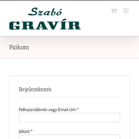
Kihagyás
Fiókom
Bejelentkezés
Felhasználónév vagy Email cím
*
Jelszó
*