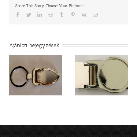
Share This Story, Choose Your Platform!
Facebook
Twitter
LinkedIn
Reddit
Tumblr
Pinterest
Vk
Email
Ajánlott bejegyzések
Ajándéktárgy
gravírozás
búcsúajándékokhoz
a?