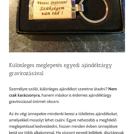
Különleges meglepetés egyedi ajándéktárgy
gravírozásával
Személyre szóló, különleges ajándékot szeretne átadni?
Nem
csak karácsonyra
, hanem máskor is érdemes ajándéktárgy
gravírozással örömet okozni.
Az év végi ünnepekre mindenki keresi a tökéletes ajándékokat,
amelyekkel mosolyt lehet csalni. Egyre nehezebb a megfelelő
meglepetéssel kedveskedni, hiszen minden évben ünneplésre
kerül sor több alkalommal. Ha viszont egyedi kellékek, dísztárgyak