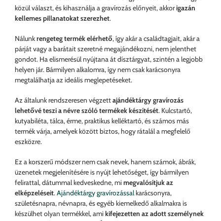
közül választ, és kihasználja a gravírozás előnyeit, akkor
igazán
kellemes pillanatokat szerezhet
.
Nálunk
rengeteg termék elérhető
, így akár a családtagjait, akár a
párját vagy a barátait szeretné megajándékozni, nem jelenthet
gondot. Ha elismerésül nyújtana át dísztárgyat, szintén a legjobb
helyen jár. Bármilyen alkalomra, így nem csak karácsonyra
megtalálhatja az ideális meglepetéseket.
Az általunk rendszeresen végzett
ajándéktárgy gravírozás
lehetővé teszi a névre szóló termékek készítését
. Kulcstartó,
kutyabiléta, tálca, érme, praktikus kelléktartó, és számos más
termék várja, amelyek között biztos, hogy rátalál a megfelelő
eszközre.
Ez a korszerű módszer nem csak nevek, hanem számok, ábrák,
üzenetek megjelenítésére is nyújt lehetőséget, így bármilyen
felirattal, dátummal kedveskedne, mi
megvalósítjuk az
elképzeléseit
.
Ajándéktárgy gravírozással
karácsonyra,
születésnapra, névnapra, és egyéb kiemelkedő alkalmakra is
készülhet olyan termékkel, ami
kifejezetten az adott személynek