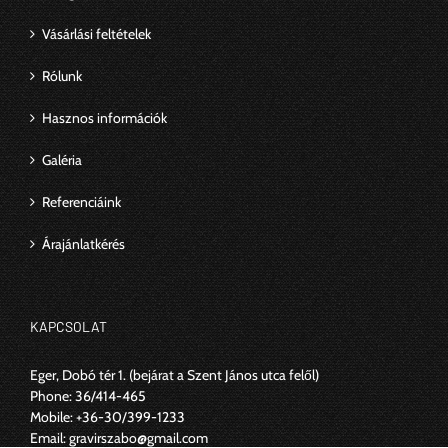
Vásárlási feltételek
Rólunk
Hasznos információk
Galéria
Referenciáink
Árajánlatkérés
KAPCSOLAT
Eger, Dobó tér 1.
(bejárat a Szent János utca felől)
Phone:
36/414-465
Mobile:
+36-30/399-1233
Email:
gravirszabo@gmail.com