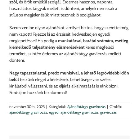
szól
, és örök emlékül szolgál. Érdemes hasznos, naponta
használatos tárgyak mellett is dönteni, amelyek nem csak a
stílusos megjelenésük miatt tesznek jó szolgálatot.
Szerezzen be olyan ajándékot, amilyet biztos, hogy szerette még
nem kapott! Fejezze ki az érzéseit, kedveskedjen egyedi
meglepetéssel! Ha pedig a
munkatársai, barátai számára, esetleg
kiemelkedő teljesítmény elismeréseként
keres megfelelő
terméket, szintén érdemes az ajándéktárgy gravírozás mellett
dönteni.
Nagy tapasztalattal, precíz munkával, a lehető legrövidebb időn
belül
teszünk eleget a kérésének. Lehetősége van széles
kínálatból választani, és az eljárás alkalmazását is ránk bízni.
Forduljon hozzánk bizalommal!
november 30th, 2023
|
Kategóriák:
Ajándéktárgy gravírozás
|
Címkék:
ajándéktárgy gravírozás
,
egyedi ajándéktárgy gravírozás
,
gravírozás