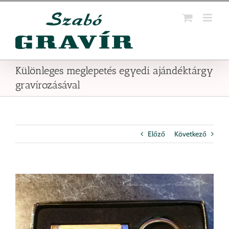
Kihagyás
Különleges meglepetés egyedi ajándéktárgy
gravírozásával
Előző
Következő
View
Larger
Image