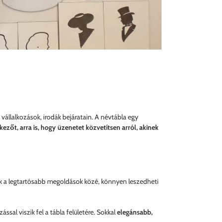
vállalkozások, irodák bejáratain. A névtábla egy
rkezőt, arra is, hogy üzenetet közvetítsen arról, akinek
ik a legtartósabb megoldások közé, könnyen leszedheti
ással viszik fel a tábla felületére. Sokkal
elegánsabb,