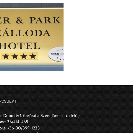
PCSOLAT
r, Dobó tér 1.
(bejárat a Szent János utca felől)
one:
36/414-465
ile:
+36-30/399-1233