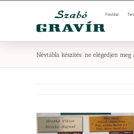
Kihagyás
Keresés...
Főoldal
Te
Névtábla készítés: ne elégedjen meg 
View
Larger
Image