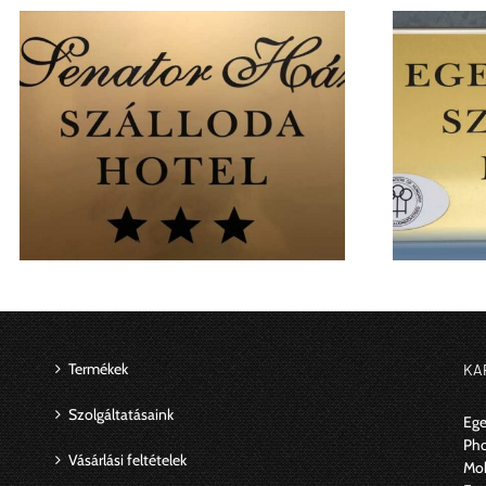
Cégtábla készítés: egy tábla, ami informál
és sikert hoz
Termékek
KA
Szolgáltatásaink
Ege
Ph
Vásárlási feltételek
Mob