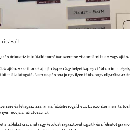
tricával!
igazán dekoratív és időtálló formában szeretné viszontlátni falon vagy ajtón.
öbb ajtón. Az otthonok ajtaján éppen úgy helyet kap egy tábla, mint a cégek, 
 kit talál a látogató. Nem csupán arra jó egy ilyen tábla, hogy
eligazítsa az é
rzése és felragasztása, ami a felületre rögzíthető. Ez azonban nem tartoz
gényes módja a feliratozásnak.
 táblákat csavarral vagy kétoldali ragasztóval rögzítik és a feliratot gravíroz