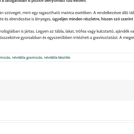
 a látogatóban is pozitív benyomást tud kelteni
.
n szöveget, mint egy ragasztható matrica esetében. A rendelkezésre álló tábl
ete és elrendezése is lényeges,
ügyeljen minden részletre, hiszen szó szerint
lógiáiban is jártas. Legyen az tábla, lakat, trófea vagy kulcstartó, ajándék 
összekötve gyorsabban és egyszerűbben intézheti a gravíroztatást. A megrend
vírozás
,
névtábla gravírozás
,
névtábla készítés