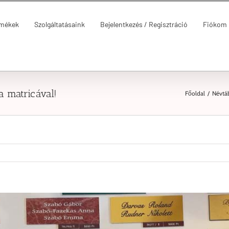
rmékek
Szolgáltatásaink
Bejelentkezés / Regisztráció
Fiókom
a matricával!
Főoldal
/
Névtáb