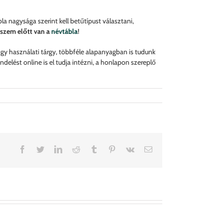
a nagysága szerint kell betűtípust választani,
 szem előtt van a
névtábla
!
vagy használati tárgy, többféle alapanyagban is tudunk
elést online is el tudja intézni, a honlapon szereplő
Facebook
Twitter
LinkedIn
Reddit
Tumblr
Pinterest
Vk
Email