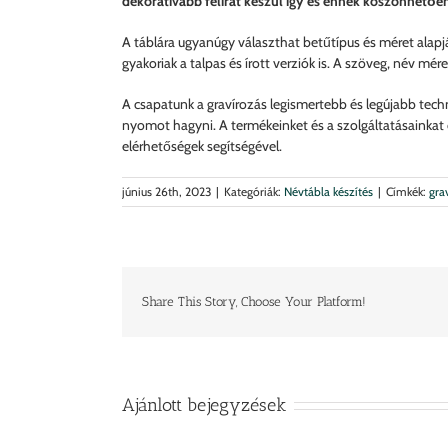
dekoratívabb felirat készül így és ennek köszönhetően
A táblára ugyanúgy választhat betűtípus és méret alapjá
gyakoriak a talpas és írott verziók is. A szöveg, név mér
A csapatunk a gravírozás legismertebb és legújabb techno
nyomot hagyni. A termékeinket és a szolgáltatásainkat 
elérhetőségek segítségével.
június 26th, 2023
|
Kategóriák:
Névtábla készítés
|
Címkék:
gra
Share This Story, Choose Your Platform!
Ajánlott bejegyzések