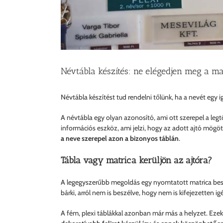
Névtábla készítés: ne elégedjen meg a ma
Névtábla készítést tud rendelni tőlünk, ha a nevét egy 
A névtábla egy olyan azonosító, ami ott szerepel a legt
információs eszköz, ami jelzi, hogy az adott ajtó mögött
a neve szerepel azon a bizonyos táblán
.
Tábla vagy matrica kerüljön az ajtóra?
A legegyszerűbb megoldás egy nyomtatott matrica besze
bárki, arról nem is beszélve, hogy nem is kifejezetten i
A fém, plexi táblákkal azonban már más a helyzet. Ezeket a