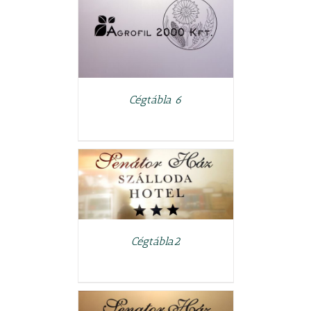
LETEK
Cégtábla 6
LETEK
Cégtábla2