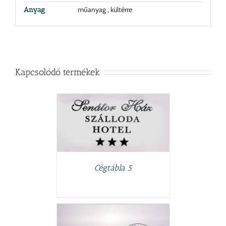
műanyag , kültérre
Anyag
Kapcsolódó termékek
LETEK
Cégtábla 5