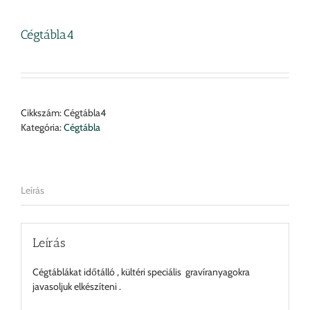
Cégtábla4
Cikkszám:
Cégtábla4
Kategória:
Cégtábla
Leírás
Leírás
Cégtáblákat időtálló , kültéri speciális gravíranyagokra
javasoljuk elkészíteni .