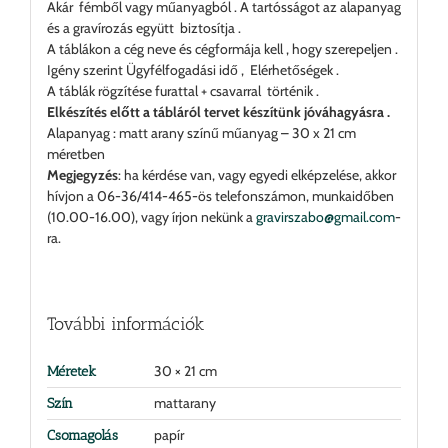
Akár fémből vagy műanyagból . A tartósságot az alapanyag
és a gravírozás együtt biztosítja .
A táblákon a cég neve és cégformája kell , hogy szerepeljen .
Igény szerint Ügyfélfogadási idő , Elérhetőségek .
A táblák rögzítése furattal + csavarral történik .
Elkészítés előtt a tábláról tervet készítünk jóváhagyásra .
Alapanyag : matt arany színű műanyag – 30 x 21 cm
méretben
Megjegyzés
: ha kérdése van, vagy egyedi elképzelése, akkor
hívjon a 06-36/414-465-ös telefonszámon, munkaidőben
(10.00-16.00), vagy írjon nekünk a
gravirszabo@gmail.com
-
ra.
További információk
30 × 21 cm
Méretek
mattarany
Szín
papír
Csomagolás