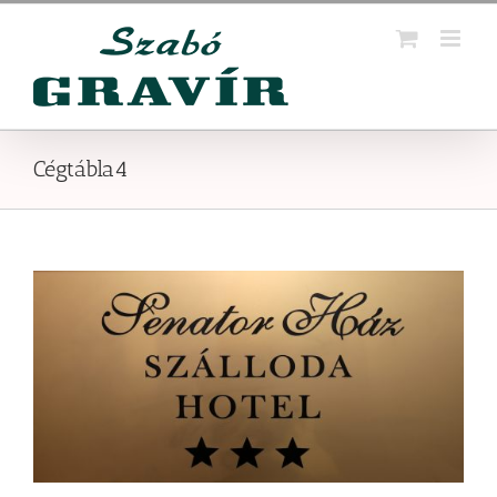
Kihagyás
Cégtábla4