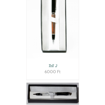
LETEK
Toll 2
6000
Ft
LETEK