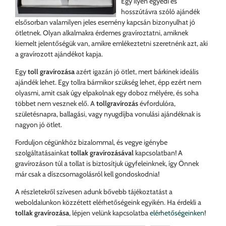
Egy ilyen egyedi és
hosszútávra szóló ajándék
elsősorban valamilyen jeles esemény kapcsán bizonyulhat jó
ötletnek. Olyan alkalmakra érdemes gravíroztatni, amiknek
kiemelt jelentőségük van, amikre emlékeztetni szeretnénk azt, aki
a gravírozott ajándékot kapja.
Egy
toll gravírozása
azért igazán jó ötlet, mert bárkinek ideális
ajándék lehet. Egy tollra bármikor szükség lehet, épp ezért nem
olyasmi, amit csak úgy elpakolnak egy doboz mélyére, és soha
többet nem vesznek elő. A
tollgravírozás
évfordulóra,
születésnapra, ballagási, vagy nyugdíjba vonulási ajándéknak is
nagyon jó ötlet.
Forduljon cégünkhöz bizalommal, és vegye igénybe
szolgáltatásainkat
tollak gravírozásával
kapcsolatban! A
gravírozáson túl a tollat is biztosítjuk ügyfeleinknek, így Önnek
már csak a díszcsomagolásról kell gondoskodnia!
A részletekről szívesen adunk bővebb tájékoztatást a
weboldalunkon közzétett elérhetőségeink egyikén. Ha érdekli a
tollak gravírozása
, lépjen velünk kapcsolatba
elérhetőségeinken
!