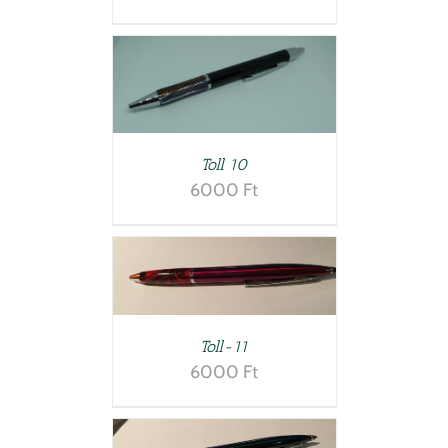
TESZEM
/
LETEK
Toll 10
6000
Ft
LETEK
Toll-11
6000
Ft