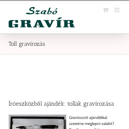
Kihagyás
Toll gravírozás
Íróeszközből ajándék: tollak gravírozása
Gravírozott ajándékkal
szeretne meglepni valakit?