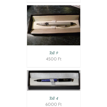
LETEK
Toll 9
4500
Ft
LETEK
Toll 4
6000
Ft