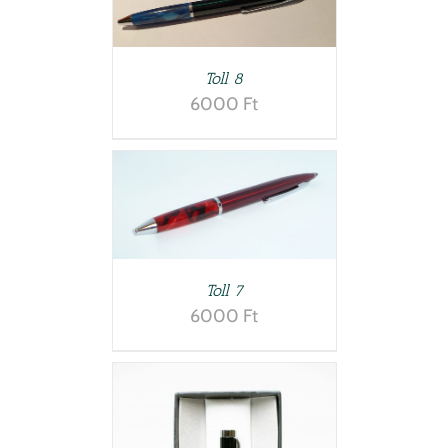
TESZEM
/
LETEK
Toll 8
6000
Ft
TESZEM
/
LETEK
Toll 7
6000
Ft