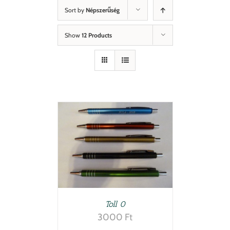
Sort by
Népszerűség
Show
12 Products
TESZEM
/
LETEK
Toll 0
3000
Ft