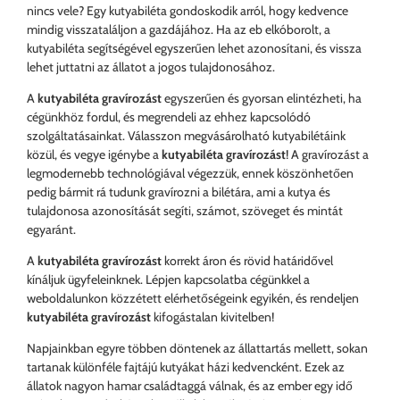
nincs vele? Egy kutyabiléta gondoskodik arról, hogy kedvence
mindig visszataláljon a gazdájához. Ha az eb elkóborolt, a
kutyabiléta segítségével egyszerűen lehet azonosítani, és vissza
lehet juttatni az állatot a jogos tulajdonosához.
A
kutyabiléta gravírozást
egyszerűen és gyorsan elintézheti, ha
cégünkhöz fordul, és megrendeli az ehhez kapcsolódó
szolgáltatásainkat. Válasszon megvásárolható kutyabilétáink
közül, és vegye igénybe a
kutyabiléta gravírozást
! A gravírozást a
legmodernebb technológiával végezzük, ennek köszönhetően
pedig bármit rá tudunk gravírozni a bilétára, ami a kutya és
tulajdonosa azonosítását segíti, számot, szöveget és mintát
egyaránt.
A
kutyabiléta gravírozást
korrekt áron és rövid határidővel
kínáljuk ügyfeleinknek. Lépjen kapcsolatba cégünkkel a
weboldalunkon közzétett elérhetőségeink egyikén, és rendeljen
kutyabiléta gravírozást
kifogástalan kivitelben!
Napjainkban egyre többen döntenek az állattartás mellett, sokan
tartanak különféle fajtájú kutyákat házi kedvencként. Ezek az
állatok nagyon hamar családtaggá válnak, és az ember egy idő