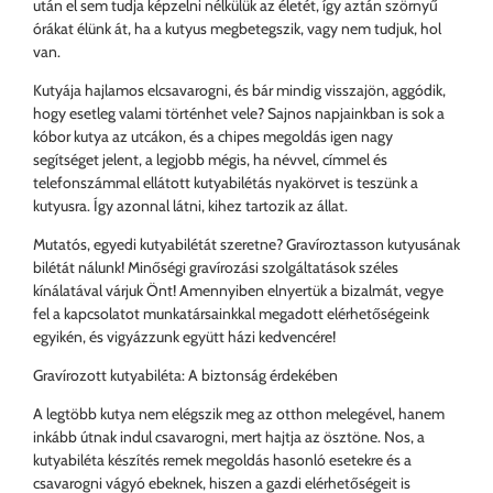
után el sem tudja képzelni nélkülük az életét, így aztán szörnyű
órákat élünk át, ha a kutyus megbetegszik, vagy nem tudjuk, hol
van.
Kutyája hajlamos elcsavarogni, és bár mindig visszajön, aggódik,
hogy esetleg valami történhet vele? Sajnos napjainkban is sok a
kóbor kutya az utcákon, és a chipes megoldás igen nagy
segítséget jelent, a legjobb mégis, ha névvel, címmel és
telefonszámmal ellátott kutyabilétás nyakörvet is teszünk a
kutyusra. Így azonnal látni, kihez tartozik az állat.
Mutatós, egyedi kutyabilétát szeretne? Gravíroztasson kutyusának
bilétát nálunk! Minőségi gravírozási szolgáltatások széles
kínálatával várjuk Önt! Amennyiben elnyertük a bizalmát, vegye
fel a kapcsolatot munkatársainkkal megadott elérhetőségeink
egyikén, és vigyázzunk együtt házi kedvencére!
Gravírozott kutyabiléta: A biztonság érdekében
A legtöbb kutya nem elégszik meg az otthon melegével, hanem
inkább útnak indul csavarogni, mert hajtja az ösztöne. Nos, a
kutyabiléta készítés remek megoldás hasonló esetekre és a
csavarogni vágyó ebeknek, hiszen a gazdi elérhetőségeit is