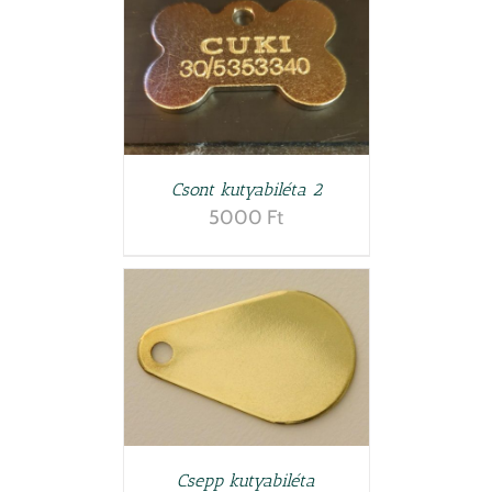
TESZEM
/
LETEK
Csont kutyabiléta 2
5000
Ft
LETEK
Csepp kutyabiléta