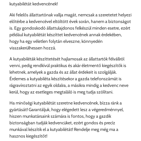
kutyabilétát kedvencének!
Aki felelős állattartónak vallja magát, nemcsak a szeretetet helyezi
előtérbe a kedvencével eltöltött évek során, hanem a biztonságot
is. Egy gondoskodó állattulajdonos felkészül minden esetre, ezért
például kutyabilétát készíttet kedvencének annak érdekében,
hogy ha egy véletlen folytán elveszne, könnyedén
visszakerülhessen hozzá.
A kutyabiléták készíttetését hajlamosak az állattartók félvállról
venni, pedig rendkívül praktikus és akár életmentő kiegészítők is
lehetnek, amelyek a gazda és az állat érdekeit is szolgálják.
Érdemes a kutyabiléta készítésekor a gazda telefonszámát is
rágravíroztatni az egyik oldalra, a másikra mindig a kedvenc neve
kerül, hogy az esetleges megtaláló is meg tudja szólítani.
Ha minőségi kutyabilétát szeretne kedvencének, bízza ránk a
gyártását! Garantáljuk, hogy elégedett lesz a végeredménnyel,
hiszen munkatársaink számára is fontos, hogy a gazdik
biztonságban tudják kedvencüket, ezért gondos és precíz
munkával készítik el a kutyabilétát! Rendelje meg még ma a
hasznos kiegészítőt!