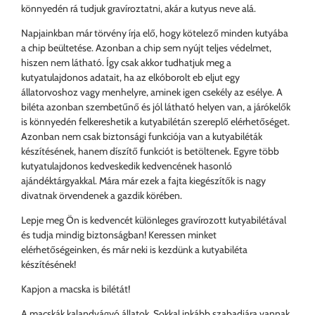
könnyedén rá tudjuk gravíroztatni, akár a kutyus neve alá.
Napjainkban már törvény írja elő, hogy kötelező minden kutyába
a chip beültetése. Azonban a chip sem nyújt teljes védelmet,
hiszen nem látható. Így csak akkor tudhatjuk meg a
kutyatulajdonos adatait, ha az elkóborolt eb eljut egy
állatorvoshoz vagy menhelyre, aminek igen csekély az esélye. A
biléta azonban szembetűnő és jól látható helyen van, a járókelők
is könnyedén felkereshetik a kutyabilétán szereplő elérhetőséget.
Azonban nem csak biztonsági funkciója van a kutyabiléták
készítésének, hanem díszítő funkciót is betöltenek. Egyre több
kutyatulajdonos kedveskedik kedvencének hasonló
ajándéktárgyakkal. Mára már ezek a fajta kiegészítők is nagy
divatnak örvendenek a gazdik körében.
Lepje meg Ön is kedvencét különleges gravírozott kutyabilétával
és tudja mindig biztonságban! Keressen minket
elérhetőségeinken, és már neki is kezdünk a kutyabiléta
készítésének!
Kapjon a macska is bilétát!
A macskák kalandvágyó állatok. Sokkal inkább szabadjára vannak