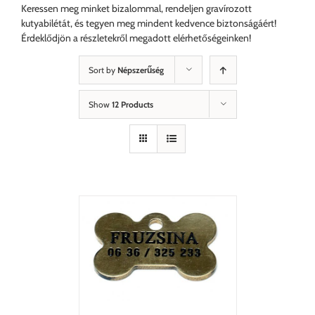
Keressen meg minket bizalommal, rendeljen gravírozott
kutyabilétát, és tegyen meg mindent kedvence biztonságáért!
Érdeklődjön a részletekről megadott elérhetőségeinken!
Sort by
Népszerűség
Show
12 Products
TESZEM
/
LETEK