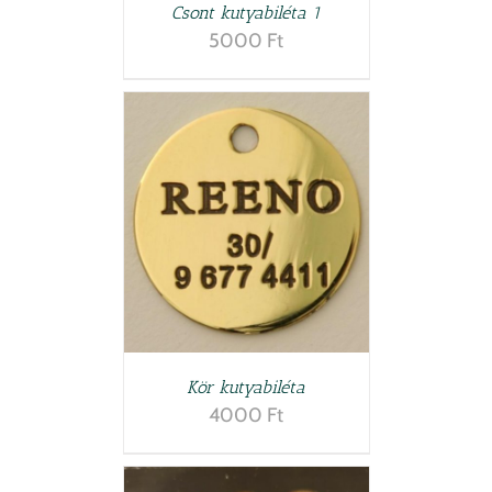
Csont kutyabiléta 1
5000
Ft
LETEK
Kör kutyabiléta
4000
Ft