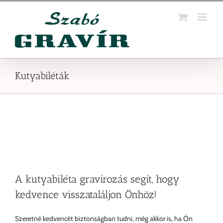
Kihagyás
Kutyabiléták
A kutyabiléta gravírozás segít, hogy
kedvence visszataláljon Önhöz!
Szeretné kedvencét biztonságban tudni, még akkor is, ha Ön