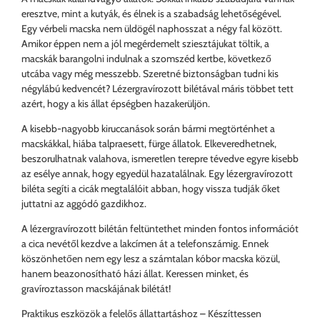
eresztve, mint a kutyák, és élnek is a szabadság lehetőségével.
Egy vérbeli macska nem üldögél naphosszat a négy fal között.
Amikor éppen nem a jól megérdemelt sziesztájukat töltik, a
macskák barangolni indulnak a szomszéd kertbe, következő
utcába vagy még messzebb. Szeretné biztonságban tudni kis
négylábú kedvencét? Lézergravírozott bilétával máris többet tett
azért, hogy a kis állat épségben hazakerüljön.
A kisebb-nagyobb kiruccanások során bármi megtörténhet a
macskákkal, hiába talpraesett, fürge állatok. Elkeveredhetnek,
beszorulhatnak valahova, ismeretlen terepre tévedve egyre kisebb
az esélye annak, hogy egyedül hazatalálnak. Egy lézergravírozott
biléta segíti a cicák megtalálóit abban, hogy vissza tudják őket
juttatni az aggódó gazdikhoz.
A lézergravírozott bilétán feltüntethet minden fontos információt
a cica nevétől kezdve a lakcímen át a telefonszámig. Ennek
köszönhetően nem egy lesz a számtalan kóbor macska közül,
hanem beazonosítható házi állat. Keressen minket, és
gravíroztasson macskájának bilétát!
Praktikus eszközök a felelős állattartáshoz – Készíttessen