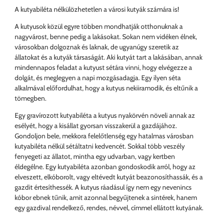
A kutyabiléta nélkülözhetetlen a városi kutyák számára is!
A kutyusok közül egyre többen mondhatják otthonuknak a
nagyvárost, benne pedig a lakásokat. Sokan nem vidéken élnek,
városokban dolgoznak és laknak, de ugyanúgy szeretik az
állatokat és a kutyák társaságát. Aki kutyát tart a lakásában, annak
mindennapos feladat a kutyust sétára vinni, hogy elvégezze a
dolgát, és meglegyen a napi mozgásadagja. Egy ilyen séta
alkalmával előfordulhat, hogy a kutyus nekiiramodik, és eltűnik a
tömegben.
Egy gravírozott kutyabiléta a kutyus nyakörvén növeli annak az
esélyét, hogy a kisállat gyorsan visszakerül a gazdájához.
Gondoljon bele, mekkora felelőtlenség egy hatalmas városban
kutyabiléta nélkül sétáltatni kedvencét. Sokkal több veszély
fenyegeti az állatot, mintha egy udvarban, vagy kertben
éldegélne. Egy kutyabiléta azonban gondoskodik arról, hogy az
elveszett, elkóborolt, vagy eltévedt kutyát beazonosíthassák, és a
gazdit értesíthessék. A kutyus ráadásul így nem egy nevenincs
kóbor ebnek tűnik, amit azonnal begyűjtenek a sintérek, hanem
egy gazdival rendelkező, rendes, névvel, címmel ellátott kutyának.