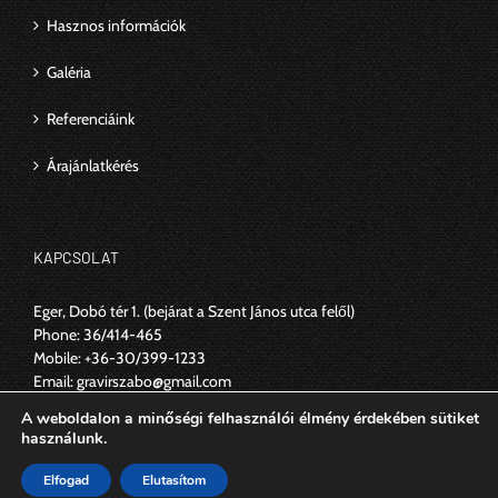
Hasznos információk
Galéria
Referenciáink
Árajánlatkérés
KAPCSOLAT
Eger, Dobó tér 1.
(bejárat a Szent János utca felől)
Phone:
36/414-465
Mobile:
+36-30/399-1233
Email:
gravirszabo@gmail.com
Web:
https://www.szabogravir.hu
A weboldalon a minőségi felhasználói élmény érdekében sütiket
használunk.
Elfogad
Elutasítom