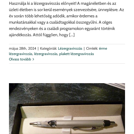
Használja ki a lézergravírozás előnyeit! A magánéletben és az
üzleti életben is sor kerül események szervezésére, ünneplésre. Az
év során több lehetőség adódik, amikor érdemes a
munkatársakkal vagy a családtagokkal összegyűlni. A céges
rendezvényeken és a családi programokon egyaránt történik
ajándékozás. Attól függően, hogy [...]
május 28th, 2024
|
Kategóriák:
Lézergravírozás
|
Címkék:
érme
lézergravírozás
,
lézergravírozás
,
plakett lézergravírozás
Olvass tovább
k