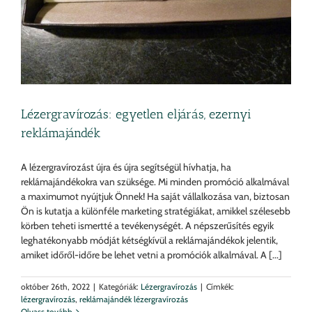
Lézergravírozás: egyetlen eljárás, ezernyi
reklámajándék
A lézergravírozást újra és újra segítségül hívhatja, ha
reklámajándékokra van szüksége. Mi minden promóció alkalmával
a maximumot nyújtjuk Önnek! Ha saját vállalkozása van, biztosan
Ön is kutatja a különféle marketing stratégiákat, amikkel szélesebb
körben teheti ismertté a tevékenységét. A népszerűsítés egyik
leghatékonyabb módját kétségkívül a reklámajándékok jelentik,
amiket időről-időre be lehet vetni a promóciók alkalmával. A [...]
október 26th, 2022
|
Kategóriák:
Lézergravírozás
|
Címkék:
lézergravírozás
,
reklámajándék lézergravírozás
Olvass tovább