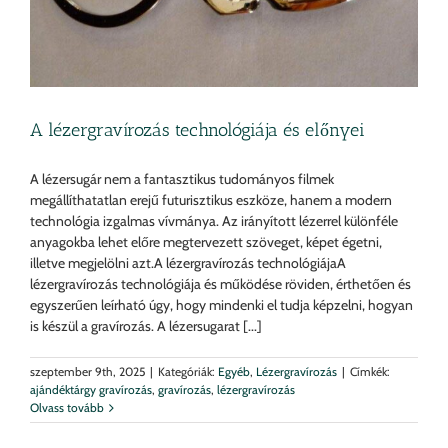
A lézergravírozás technológiája és előnyei
A lézersugár nem a fantasztikus tudományos filmek
megállíthatatlan erejű futurisztikus eszköze, hanem a modern
technológia izgalmas vívmánya. Az irányított lézerrel különféle
anyagokba lehet előre megtervezett szöveget, képet égetni,
illetve megjelölni azt.A lézergravírozás technológiájaA
lézergravírozás technológiája és működése röviden, érthetően és
egyszerűen leírható úgy, hogy mindenki el tudja képzelni, hogyan
is készül a gravírozás. A lézersugarat [...]
szeptember 9th, 2025
|
Kategóriák:
Egyéb
,
Lézergravírozás
|
Címkék:
ajándéktárgy gravírozás
,
gravírozás
,
lézergravírozás
Olvass tovább