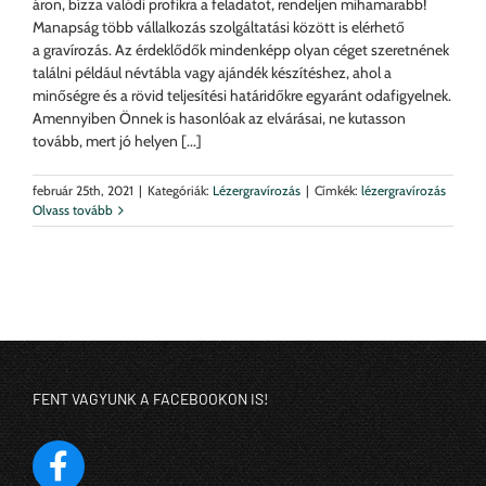
áron, bízza valódi profikra a feladatot, rendeljen mihamarabb!
Manapság több vállalkozás szolgáltatási között is elérhető
a gravírozás. Az érdeklődők mindenképp olyan céget szeretnének
találni például névtábla vagy ajándék készítéshez, ahol a
minőségre és a rövid teljesítési határidőkre egyaránt odafigyelnek.
Amennyiben Önnek is hasonlóak az elvárásai, ne kutasson
tovább, mert jó helyen [...]
február 25th, 2021
|
Kategóriák:
Lézergravírozás
|
Címkék:
lézergravírozás
Olvass tovább
FENT VAGYUNK A FACEBOOKON IS!