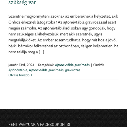
szükség van
Szeretné megkönnyíteni azoknak az embereknek a helyzetét, akik
Önhöz érkeznek látogatóba? Az ajtónévtábla gravírozással ezért
megéri számolni. Az ajtónévtáblákról sokan úgy gondolják, hogy
nem szükséges a kihelyezésük, mert akik szeretnék, úgyis
megtalálják őket. Az ember sosem tudhatja, hogy mit hoz a jövő,
bárki, bármikor felkeresheti az otthonában, és igen kellemetlen, ha
nem találja meg a [...]
január 23rd, 2024
|
Kategóriák:
Ajtónévtábla gravírozás
|
Címkék:
Ajtónévtábla
,
Ajtónévtábla gravírozás
,
gravírozás
Olvass tovább
FENT VAGYUNK A FACEBOOKON IS!