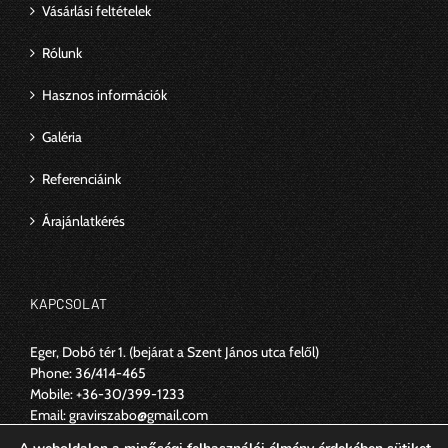
Vásárlási feltételek
Rólunk
Hasznos információk
Galéria
Referenciáink
Árajánlatkérés
KAPCSOLAT
Eger, Dobó tér 1.
(bejárat a Szent János utca felől)
Phone:
36/414-465
Mobile:
+36-30/399-1233
Email:
gravirszabo@gmail.com
Web:
https://www.szabogravir.hu