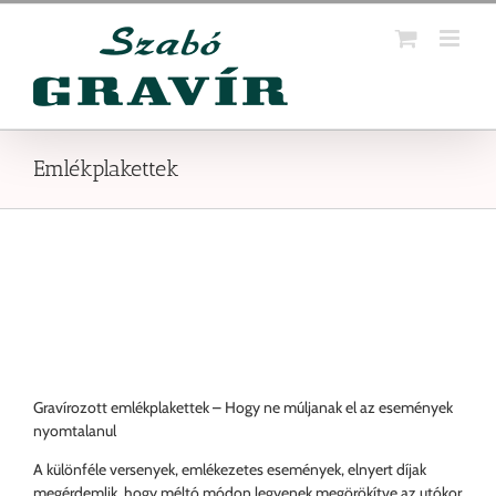
Kihagyás
Emlékplakettek
Gravírozott emlékplakettek – Hogy ne múljanak el az események
nyomtalanul
A különféle versenyek, emlékezetes események, elnyert díjak
megérdemlik, hogy méltó módon legyenek megörökítve az utókor