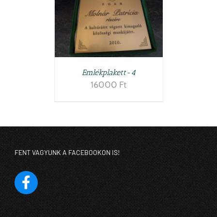
Emlékplakett-4
16000
Ft
FENT VAGYUNK A FACEBOOKON IS!