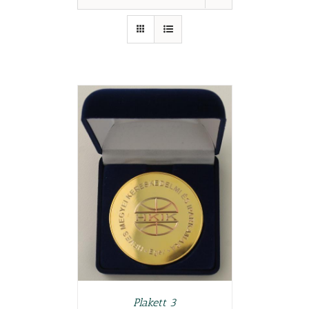
TESZEM
/
LETEK
Plakett 3