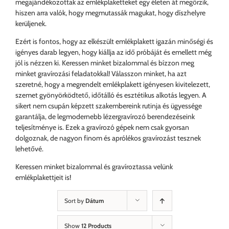
megajándékozottak az emlékplaketteket egy életen át megőrzik,
hiszen arra valók, hogy megmutassák magukat, hogy díszhelyre
kerüljenek.
Ezért is fontos, hogy az elkészült emlékplakett igazán minőségi és
igényes darab legyen, hogy kiállja az idő próbáját és emellett még
jól is nézzen ki. Keressen minket bizalommal és bízzon meg
minket gravírozási feladatokkal! Válasszon minket, ha azt
szeretné, hogy a megrendelt emlékplakett igényesen kivitelezett,
szemet gyönyörködtető, időtálló és esztétikus alkotás legyen. A
sikert nem csupán képzett szakembereink rutinja és ügyessége
garantálja, de legmodernebb lézergravírozó berendezéseink
teljesítménye is. Ezek a gravírozó gépek nem csak gyorsan
dolgoznak, de nagyon finom és aprólékos gravírozást tesznek
lehetővé.
Keressen minket bizalommal és gravíroztassa velünk
emlékplakettjeit is!
Sort by
Dátum
Show
12 Products