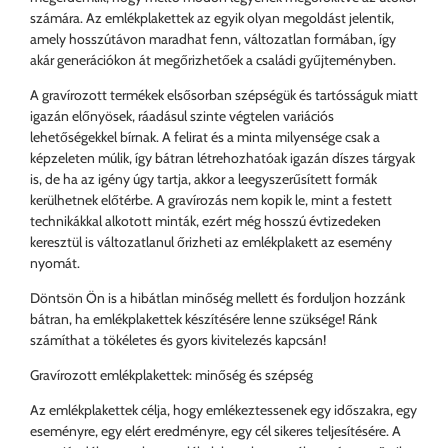
számára. Az emlékplakettek az egyik olyan megoldást jelentik,
amely hosszútávon maradhat fenn, változatlan formában, így
akár generációkon át megőrizhetőek a családi gyűjteményben.
A gravírozott termékek elsősorban szépségük és tartósságuk miatt
igazán előnyösek, ráadásul szinte végtelen variációs
lehetőségekkel bírnak. A felirat és a minta milyensége csak a
képzeleten múlik, így bátran létrehozhatóak igazán díszes tárgyak
is, de ha az igény úgy tartja, akkor a leegyszerűsített formák
kerülhetnek előtérbe. A gravírozás nem kopik le, mint a festett
technikákkal alkotott minták, ezért még hosszú évtizedeken
keresztül is változatlanul őrizheti az emlékplakett az esemény
nyomát.
Döntsön Ön is a hibátlan minőség mellett és forduljon hozzánk
bátran, ha emlékplakettek készítésére lenne szüksége! Ránk
számíthat a tökéletes és gyors kivitelezés kapcsán!
Gravírozott emlékplakettek: minőség és szépség
Az emlékplakettek célja, hogy emlékeztessenek egy időszakra, egy
eseményre, egy elért eredményre, egy cél sikeres teljesítésére. A