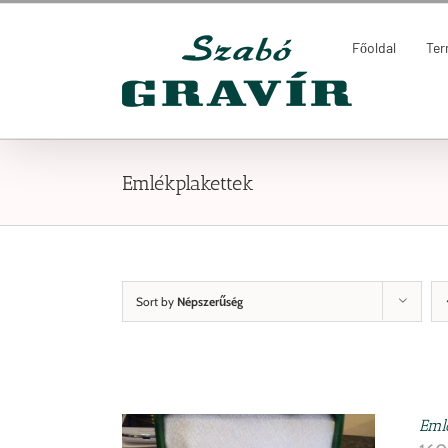
Kihagyás
Keresés...
Főoldal
Te
Emlékplakettek
Sort by
Népszerűség
Eml