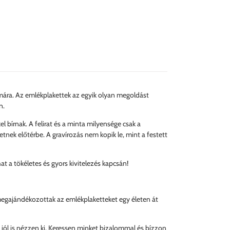
ára. Az emlékplakettek az egyik olyan megoldást
n.
 bírnak. A felirat és a minta milyensége csak a
etnek előtérbe. A gravírozás nem kopik le, mint a festett
 a tökéletes és gyors kivitelezés kapcsán!
 megajándékozottak az emlékplaketteket egy életen át
g jól is nézzen ki. Keressen minket bizalommal és bízzon