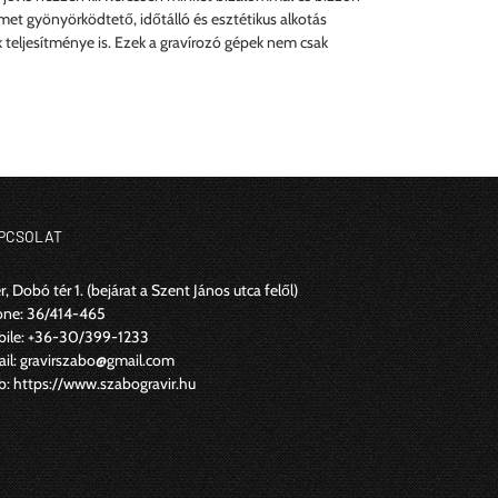
met gyönyörködtető, időtálló és esztétikus alkotás
 teljesítménye is. Ezek a gravírozó gépek nem csak
PCSOLAT
r, Dobó tér 1.
(bejárat a Szent János utca felől)
one:
36/414-465
ile:
+36-30/399-1233
il:
gravirszabo@gmail.com
b:
https://www.szabogravir.hu