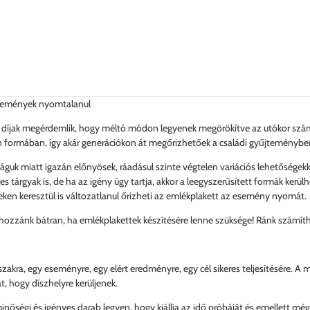
események nyomtalanul
t díjak megérdemlik, hogy méltó módon legyenek megörökítve az utókor szám
n formában, így akár generációkon át megőrizhetőek a családi gyűjteménybe
guk miatt igazán előnyösek, ráadásul szinte végtelen variációs lehetőségekkel
s tárgyak is, de ha az igény úgy tartja, akkor a leegyszerűsített formák kerülh
eken keresztül is változatlanul őrizheti az emlékplakett az esemény nyomát.
hozzánk bátran, ha emlékplakettek készítésére lenne szüksége! Ránk számíthat
zakra, egy eseményre, egy elért eredményre, egy cél sikeres teljesítésére. A
, hogy díszhelyre kerüljenek.
minőségi és igényes darab legyen, hogy kiállja az idő próbáját és emellett mé