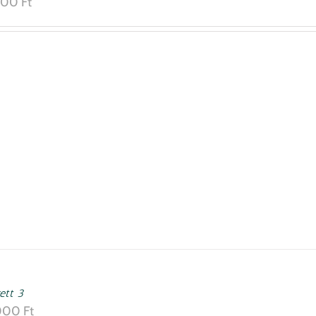
000
Ft
ett 3
000
Ft