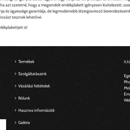
 ha azt szeretné, hogy a megrendelt emlékplakett igényesen kivitelezett, sze
nja és ügyessége garantálja, de legmodernebb lézergravírozó berendezéseink
rozást tesznek lehetővé.
kplakettjeit is!
Termékek
KA
Szolgáltatásaink
Ege
Ph
Vásárlási feltételek
Mob
Ema
Rólunk
We
Hasznos információk
Galéria