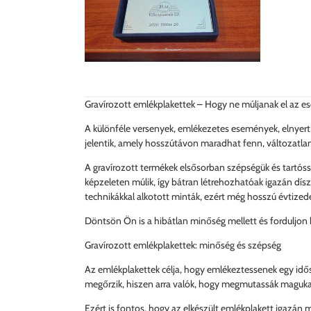
Gravírozott emlékplakettek – Hogy ne múljanak el az 
A különféle versenyek, emlékezetes események, elnyer
jelentik, amely hosszútávon maradhat fenn, változatla
A gravírozott termékek elsősorban szépségük és tartóssá
képzeleten múlik, így bátran létrehozhatóak igazán dísze
technikákkal alkotott minták, ezért még hosszú évtized
Döntsön Ön is a hibátlan minőség mellett és forduljon 
Gravírozott emlékplakettek: minőség és szépség
Az emlékplakettek célja, hogy emlékeztessenek egy idős
megőrzik, hiszen arra valók, hogy megmutassák magukat
Ezért is fontos, hogy az elkészült emlékplakett igazán 