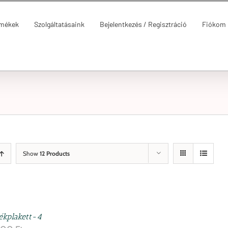
rmékek
Szolgáltatásaink
Bejelentkezés / Regisztráció
Fiókom
Show
12 Products
ékplakett-4