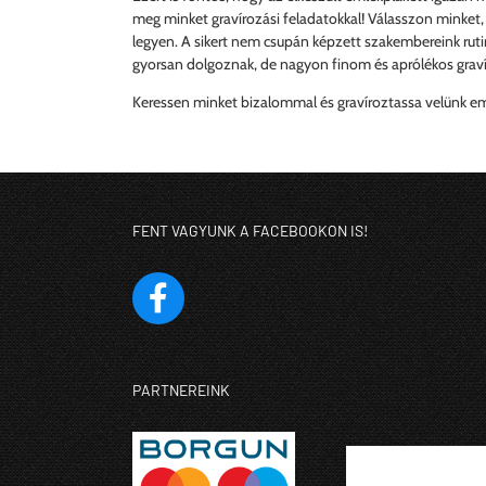
meg minket gravírozási feladatokkal! Válasszon minket,
legyen. A sikert nem csupán képzett szakembereink ruti
gyorsan dolgoznak, de nagyon finom és aprólékos graví
Keressen minket bizalommal és gravíroztassa velünk emlé
FENT VAGYUNK A FACEBOOKON IS!
PARTNEREINK