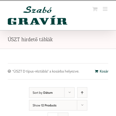
Kihagyás
ÚSZT hirdető táblák
“ÚSZT D típus-réztábla” a kosárba helyezve.
Kosár
Sort by
Dátum
Show
12 Products