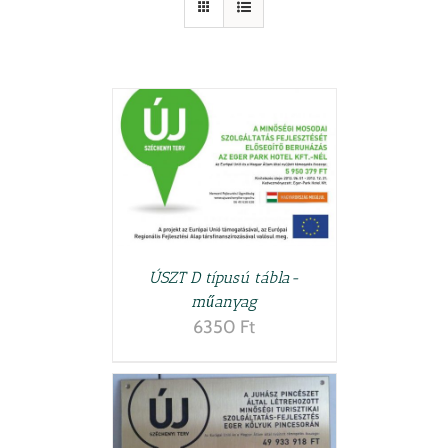
TESZEM
/
LETEK
ÚSZT D típusú tábla-
műanyag
6350
Ft