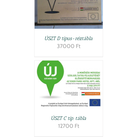
ÚSZT D típus-réztábla
37000
Ft
TESZEM
/
LETEK
ÚSZT C típ. tábla
12700
Ft