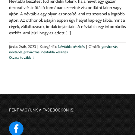
Névtábla készítést tud rendelni tőlünk, ha a nevét egy igazán
dekoratív és időtálló formában szeretné viszontlátni falon vagy
ajtón. A névtábla egy olyan azonosító, ami ott szerepel a legtöbb
ajtón. Az otthonok ajtaján éppen úgy helyet kap egy tábla, mint a
cégek, vállalkozások, irodák bejáratain. A névtábla egy információs
eszköz, ami jelzi, hogy az adott [...]
június 26th, 2023
|
Kategóriák:
Névtábla készítés
|
Címkék:
gravírozás
,
névtábla gravírozás
,
névtábla készítés
Olvass tovább
FENT VAGYUNK A FACEBOOKON IS!