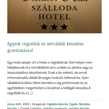
Egyedi cégtáblák és névtáblák készítése
gravírozással
Egy iroda ajtaján ott a helye a cégtáblának. Sok helyen nem
felejtkeznek el a névtáblákról sem, amiket az ajtókra vagy az
íróasztalokhoz készíttetnek. Ezek a kis méretű, de annál
informatívabb táblák lényeges funkciót töltenek be. Ilyen
táblákkal kiválóan lehet kiemelni a cég profizmusát és az
ügyfelekben megerősíteni a bizalmat a kollégák irányába.A
cégtáblák és a [...]
június 26th, 2025
|
Kategóriák:
Cégtábla készítés
,
Egyéb
,
Névtábla
készítés
|
Címkék:
Cégtábla
,
cégtábla gravírozás
,
cégtábla készítés
,