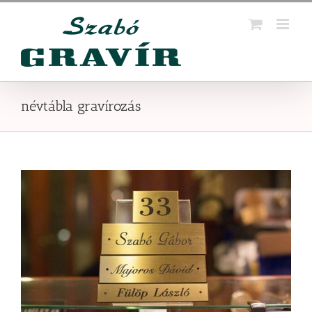
Kihagyás
névtábla gravírozás