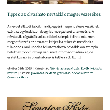
Tippek az olvasható névtáblák megtervezéséhez
A névvel ellátott táblák mindig egyéni megrendelésre készülnek,
ezért az ügyfelek kapnak egy kis mozgásteret a tervezésre. A
névtáblák, cégtáblák sokkal többek szimpla feliratoknál, mert
meghatározzák az arculatot, kifejezik a stílust és mesélnek a
tulajdonosukról.Tippek a feliratozáshozA névtáblákon szereplő
betűknek több funkciója van, mert információt adnak át, de
esztétikusnak és olvashatónak is kell lenniük. Ez [...]
október 26th, 2025
|
Kategóriák:
Ajtónévtábla gravírozás
,
Egyéb
,
Névtábla
készítés
|
Címkék:
gravírozás
,
névtábla gravírozás
,
névtábla készítés
Olvass tovább