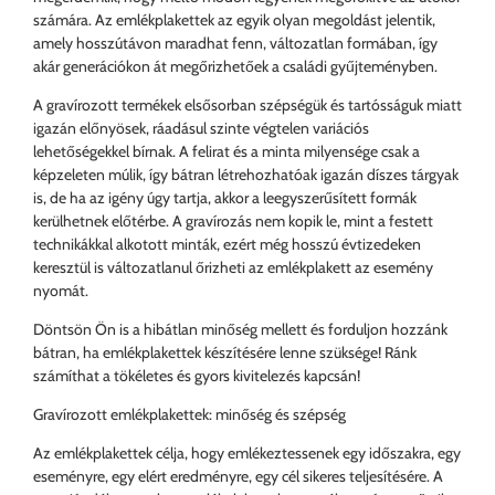
számára. Az emlékplakettek az egyik olyan megoldást jelentik,
amely hosszútávon maradhat fenn, változatlan formában, így
akár generációkon át megőrizhetőek a családi gyűjteményben.
A gravírozott termékek elsősorban szépségük és tartósságuk miatt
igazán előnyösek, ráadásul szinte végtelen variációs
lehetőségekkel bírnak. A felirat és a minta milyensége csak a
képzeleten múlik, így bátran létrehozhatóak igazán díszes tárgyak
is, de ha az igény úgy tartja, akkor a leegyszerűsített formák
kerülhetnek előtérbe. A gravírozás nem kopik le, mint a festett
technikákkal alkotott minták, ezért még hosszú évtizedeken
keresztül is változatlanul őrizheti az emlékplakett az esemény
nyomát.
Döntsön Ön is a hibátlan minőség mellett és forduljon hozzánk
bátran, ha emlékplakettek készítésére lenne szüksége! Ránk
számíthat a tökéletes és gyors kivitelezés kapcsán!
Gravírozott emlékplakettek: minőség és szépség
Az emlékplakettek célja, hogy emlékeztessenek egy időszakra, egy
eseményre, egy elért eredményre, egy cél sikeres teljesítésére. A