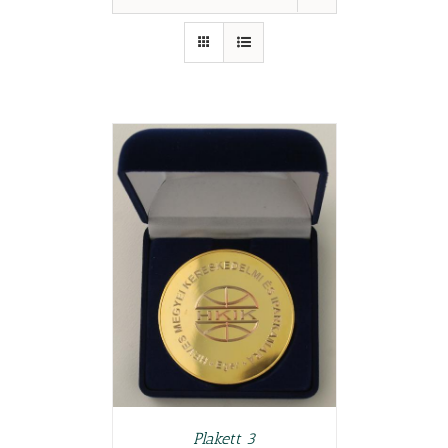
TESZEM
/
LETEK
Plakett 3