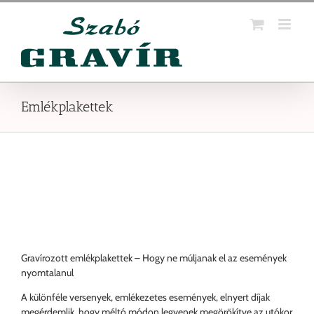
Kihagyás
Emlékplakettek
Gravírozott emlékplakettek – Hogy ne múljanak el az események
nyomtalanul
A különféle versenyek, emlékezetes események, elnyert díjak
megérdemlik, hogy méltó módon legyenek megörökítve az utókor