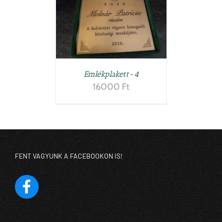
Emlékplakett-4
16000
Ft
FENT VAGYUNK A FACEBOOKON IS!