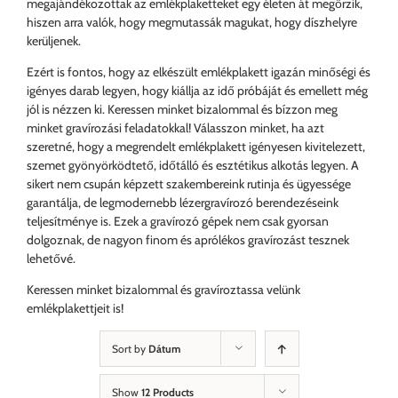
megajándékozottak az emlékplaketteket egy életen át megőrzik,
hiszen arra valók, hogy megmutassák magukat, hogy díszhelyre
kerüljenek.
Ezért is fontos, hogy az elkészült emlékplakett igazán minőségi és
igényes darab legyen, hogy kiállja az idő próbáját és emellett még
jól is nézzen ki. Keressen minket bizalommal és bízzon meg
minket gravírozási feladatokkal! Válasszon minket, ha azt
szeretné, hogy a megrendelt emlékplakett igényesen kivitelezett,
szemet gyönyörködtető, időtálló és esztétikus alkotás legyen. A
sikert nem csupán képzett szakembereink rutinja és ügyessége
garantálja, de legmodernebb lézergravírozó berendezéseink
teljesítménye is. Ezek a gravírozó gépek nem csak gyorsan
dolgoznak, de nagyon finom és aprólékos gravírozást tesznek
lehetővé.
Keressen minket bizalommal és gravíroztassa velünk
emlékplakettjeit is!
Sort by
Dátum
Show
12 Products