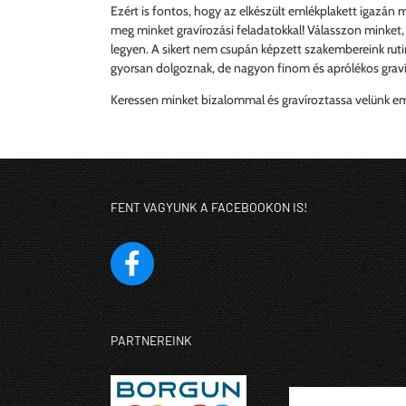
Ezért is fontos, hogy az elkészült emlékplakett igazán 
meg minket gravírozási feladatokkal! Válasszon minket,
legyen. A sikert nem csupán képzett szakembereink ruti
gyorsan dolgoznak, de nagyon finom és aprólékos graví
Keressen minket bizalommal és gravíroztassa velünk emlé
FENT VAGYUNK A FACEBOOKON IS!
PARTNEREINK