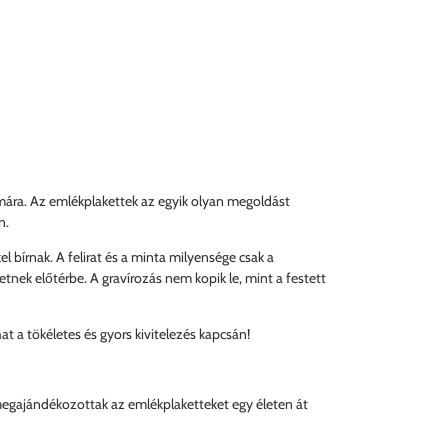
ára. Az emlékplakettek az egyik olyan megoldást
n.
 bírnak. A felirat és a minta milyensége csak a
etnek előtérbe. A gravírozás nem kopik le, mint a festett
 a tökéletes és gyors kivitelezés kapcsán!
 megajándékozottak az emlékplaketteket egy életen át