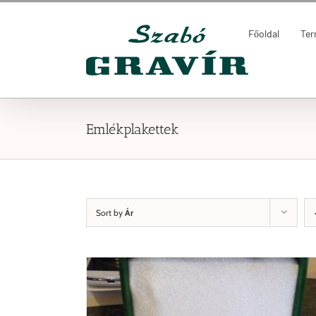
Kihagyás
Keresés...
Főoldal
Te
Emlékplakettek
Sort by
Ár