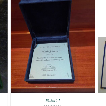
KOSÁRBA TESZEM
/
RÉSZLETEK
Plakett 1