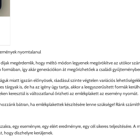
események nyomtalanul
t díjak megérdemlik, hogy méltó módon legyenek megörökítve az utókor szám
n formában, így akár generációkon át megőrizhetőek a családi gyűjteménybe
guk miatt igazán előnyösek, ráadásul szinte végtelen variációs lehetőségekkel
s tárgyak is, de ha az igény úgy tartja, akkor a leegyszerűsített formák kerülh
eken keresztül is változatlanul őrizheti az emlékplakett az esemény nyomát.
hozzánk bátran, ha emlékplakettek készítésére lenne szüksége! Ránk számíthat
zakra, egy eseményre, egy elért eredményre, egy cél sikeres teljesítésére. A
, hogy díszhelyre kerüljenek.