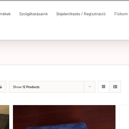
rmékek
Szolgáltatásaink
Bejelentkezés / Regisztráció
Fiókom
Show
12 Products