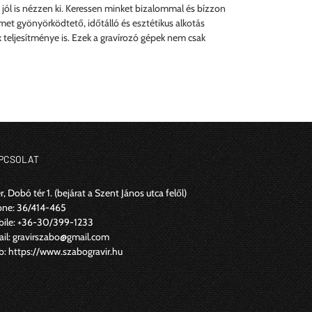
g jól is nézzen ki. Keressen minket bizalommal és bízzon
met gyönyörködtető, időtálló és esztétikus alkotás
 teljesítménye is. Ezek a gravírozó gépek nem csak
PCSOLAT
r, Dobó tér 1.
(bejárat a Szent János utca felől)
one:
36/414-465
ile:
+36-30/399-1233
il:
gravirszabo@gmail.com
b:
https://www.szabogravir.hu