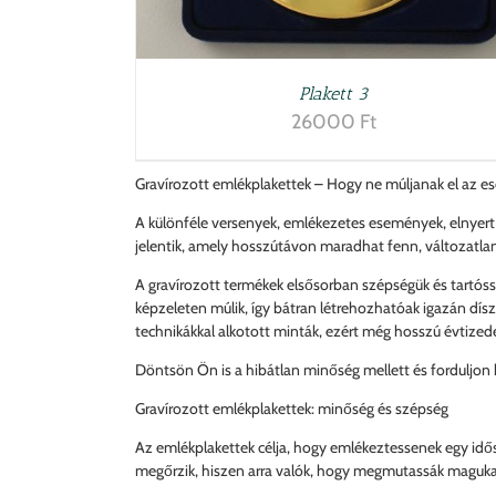
Plakett 3
26000
Ft
Gravírozott emlékplakettek – Hogy ne múljanak el az 
A különféle versenyek, emlékezetes események, elnyer
jelentik, amely hosszútávon maradhat fenn, változatla
A gravírozott termékek elsősorban szépségük és tartóssá
képzeleten múlik, így bátran létrehozhatóak igazán dísze
technikákkal alkotott minták, ezért még hosszú évtized
Döntsön Ön is a hibátlan minőség mellett és forduljon 
Gravírozott emlékplakettek: minőség és szépség
Az emlékplakettek célja, hogy emlékeztessenek egy idős
megőrzik, hiszen arra valók, hogy megmutassák magukat