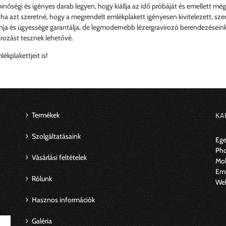
minőségi és igényes darab legyen, hogy kiállja az idő próbáját és emellett mé
 ha azt szeretné, hogy a megrendelt emlékplakett igényesen kivitelezett, sze
nja és ügyessége garantálja, de legmodernebb lézergravírozó berendezéseink
rozást tesznek lehetővé.
kplakettjeit is!
Termékek
KA
Szolgáltatásaink
Ege
Ph
Vásárlási feltételek
Mob
Ema
Rólunk
We
Hasznos információk
Galéria