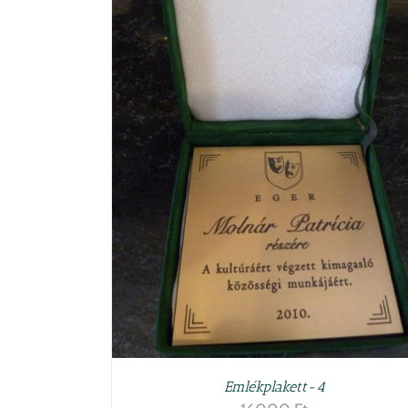
KOSÁRBA TESZEM
/
RÉSZLETEK
ÉSZLETEK
Emlékplakett-4