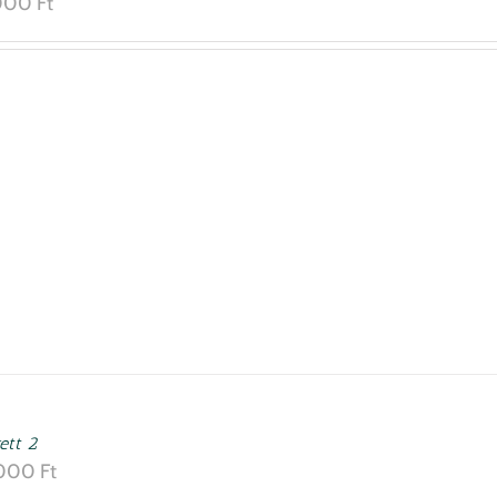
000
Ft
ett 2
000
Ft