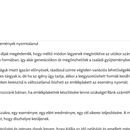
események nyomtalanul
t díjak megérdemlik, hogy méltó módon legyenek megörökítve az utókor szám
n formában, így akár generációkon át megőrizhetőek a családi gyűjteménybe
guk miatt igazán előnyösek, ráadásul szinte végtelen variációs lehetőségekkel
s tárgyak is, de ha az igény úgy tartja, akkor a leegyszerűsített formák kerülh
eken keresztül is változatlanul őrizheti az emlékplakett az esemény nyomát.
hozzánk bátran, ha emlékplakettek készítésére lenne szüksége! Ránk számíthat
zakra, egy eseményre, egy elért eredményre, egy cél sikeres teljesítésére. A
, hogy díszhelyre kerüljenek.
minőségi és igényes darab legyen, hogy kiállja az idő próbáját és emellett mé