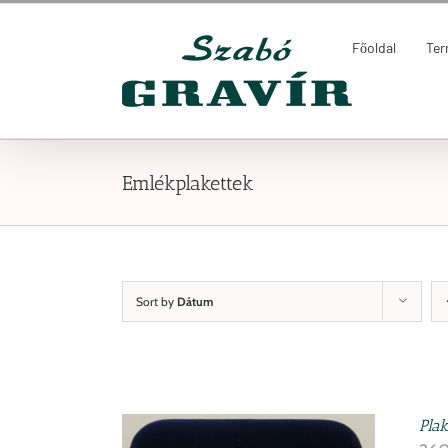
Kihagyás
Keresés...
Főoldal
Te
Emlékplakettek
Sort by
Dátum
Plak