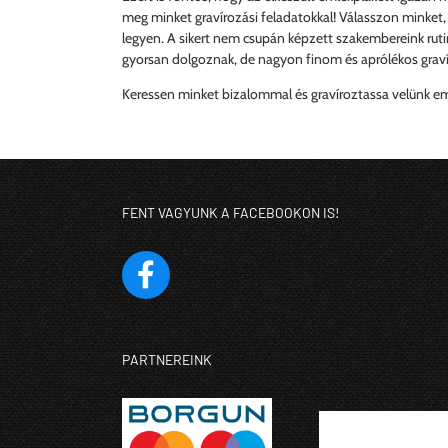
meg minket gravírozási feladatokkal! Válasszon minket,
legyen. A sikert nem csupán képzett szakembereink ruti
gyorsan dolgoznak, de nagyon finom és aprólékos graví
Keressen minket bizalommal és gravíroztassa velünk emlé
FENT VAGYUNK A FACEBOOKON IS!
PARTNEREINK