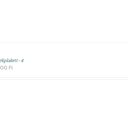
ékplakett-4
000
Ft