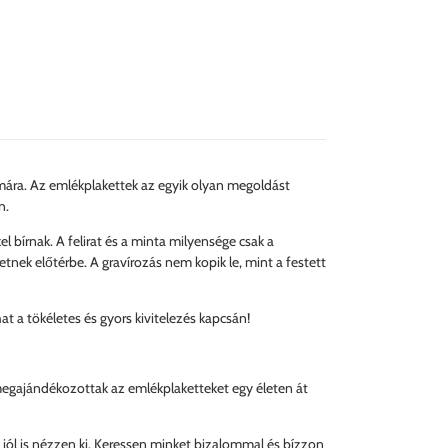
ára. Az emlékplakettek az egyik olyan megoldást
n.
 bírnak. A felirat és a minta milyensége csak a
etnek előtérbe. A gravírozás nem kopik le, mint a festett
 a tökéletes és gyors kivitelezés kapcsán!
 megajándékozottak az emlékplaketteket egy életen át
g jól is nézzen ki. Keressen minket bizalommal és bízzon