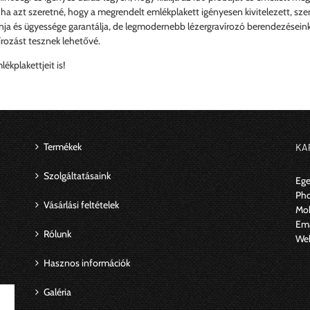
 ha azt szeretné, hogy a megrendelt emlékplakett igényesen kivitelezett, sze
nja és ügyessége garantálja, de legmodernebb lézergravírozó berendezéseink
rozást tesznek lehetővé.
kplakettjeit is!
Termékek
KA
Szolgáltatásaink
Ege
Ph
Vásárlási feltételek
Mob
Ema
Rólunk
We
Hasznos információk
Galéria