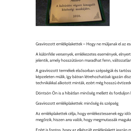
Gravírozott emlékplakettek – Hogy ne múljanak el az 
A különféle versenyek, emlékezetes események, elnyer
jelentik, amely hosszútávon maradhat fenn, változatla
A gravírozott termékek elsősorban szépségük és tartóssá
képzeleten múlik, így bátran létrehozhatóak igazán dísze
technikákkal alkotott minták, ezért még hosszú évtized
Döntsön Ön is a hibátlan minőség mellett és forduljon 
Gravírozott emlékplakettek: minőség és szépség
Az emlékplakettek célja, hogy emlékeztessenek egy idős
megőrzik, hiszen arra valók, hogy megmutassák magukat
Ezért is fontos, hogy az elkészült emlékplakett igazán 