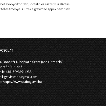
met gyönyörködtető, időtálló és esztétikus alkotás
 teljesítménye is. Ezek a gravírozó gépek nem csak
PCSOLAT
r, Dobó tér 1.
(bejárat a Szent János utca felől)
one:
36/414-465
ile:
+36-30/399-1233
il:
gravirszabo@gmail.com
b:
https://www.szabogravir.hu