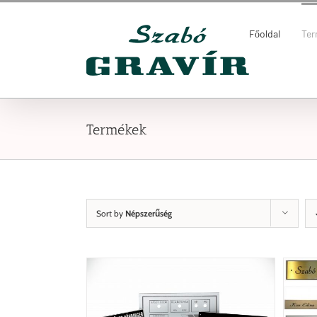
Kihagyás
Keresés...
Főoldal
Te
Termékek
Sort by
Népszerűség