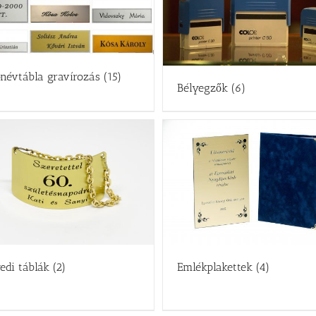
ónévtábla gravírozás
(15)
Bélyegzők
(6)
edi táblák
(2)
Emlékplakettek
(4)