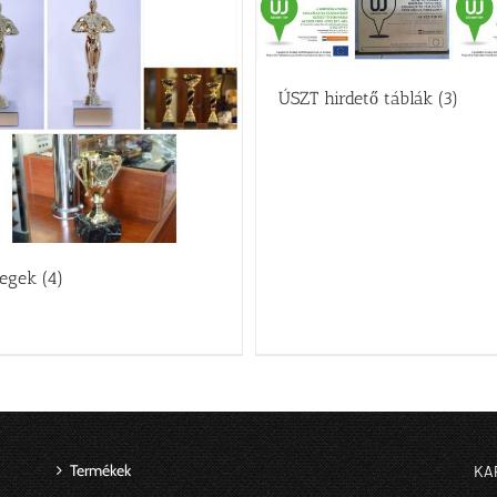
ÚSZT hirdető táblák
(3)
legek
(4)
Termékek
KA