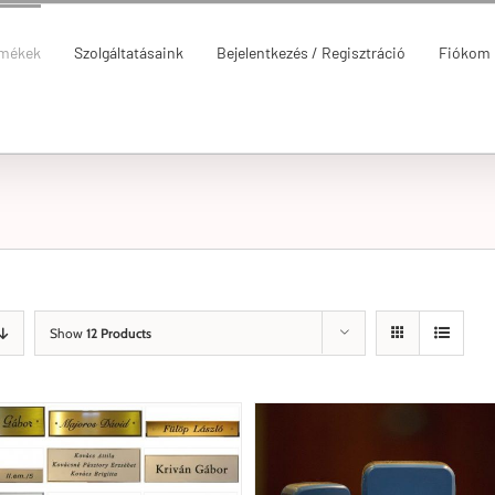
rmékek
Szolgáltatásaink
Bejelentkezés / Regisztráció
Fiókom
Show
12 Products