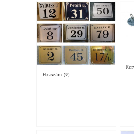
Kut
Házszám
(9)