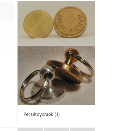
Pecsétnyomók
(1)