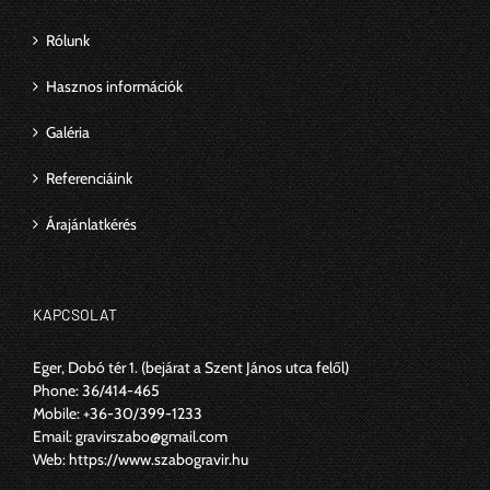
Rólunk
Hasznos információk
Galéria
Referenciáink
Árajánlatkérés
KAPCSOLAT
Eger, Dobó tér 1.
(bejárat a Szent János utca felől)
Phone:
36/414-465
Mobile:
+36-30/399-1233
Email:
gravirszabo@gmail.com
Web:
https://www.szabogravir.hu