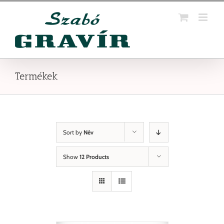
Kihagyás
Termékek
Sort by
Név
Show
12 Products