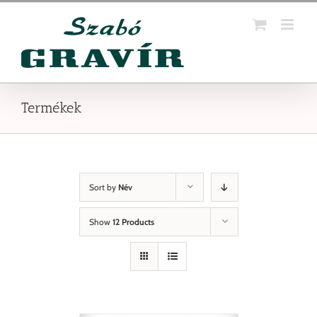
Kihagyás
Termékek
Sort by
Név
Show
12 Products