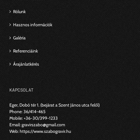
Rólunk
Hasznos információk
Galéria
Referenciáink
Árajánlatkérés
KAPCSOLAT
Eger, Dobó tér 1.
(bejárat a Szent János utca felől)
Phone:
36/414-465
Mobile:
+36-30/399-1233
Email:
gravirszabo@gmail.com
Web:
https://www.szabogravir.hu