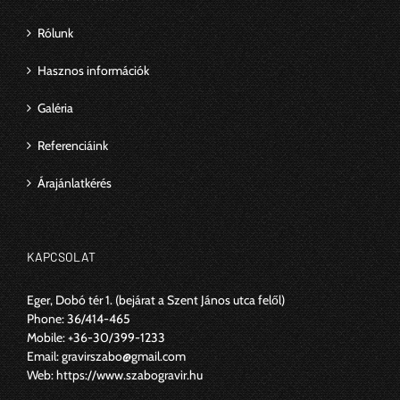
Rólunk
Hasznos információk
Galéria
Referenciáink
Árajánlatkérés
KAPCSOLAT
Eger, Dobó tér 1.
(bejárat a Szent János utca felől)
Phone:
36/414-465
Mobile:
+36-30/399-1233
Email:
gravirszabo@gmail.com
Web:
https://www.szabogravir.hu